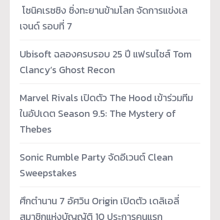
­ โซนิคเรซซิง ซิ่งทะยานข้ามโลก จัดการแข่งเล
เจนด์ รอบที่ 7
Ubisoft ฉลองครบรอบ 25 ปี แฟรนไชส์ Tom
Clancy’s Ghost Recon
Marvel Rivals เปิดตัว The Hood เข้าร่วมทีม
ในอัปเดต Season 9.5: The Mystery of
Thebes
Sonic Rumble Party จัดอีเวนต์ Clean
Sweepstakes
ศึกตำนาน 7 อัศวิน Origin เปิดตัว เดลิเอลี่
สมาชิกแห่งบัญญัติ 10 ประการคนแรก