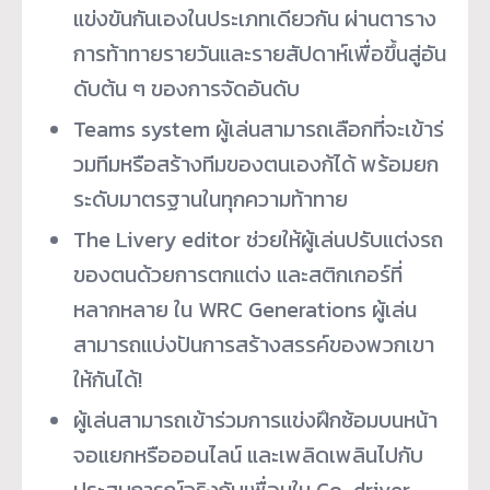
แข่งขันกั
นเองในประเภทเดียวกัน ผ่านตาราง
การท้าทายรายวั
นและรายสัปดาห์เพื่อขึ้นสู่อั
น
ดับต้น ๆ ของการจัดอันดับ
Teams system ผู้เล่นสามารถเลือกที่จะเข้าร่
วมทีมหรือสร้างทีมของตนเองก้ได้ พร้อมยก
ระดับมาตรฐานในทุกความท้
าทาย
The Livery editor ช่วยให้ผู้เล่นปรับแต่
งรถ
ของตนด้วยการตกแต่ง และสติกเกอร์ที่
หลากหลาย ใน WRC Generations ผู้เล่น
สามารถแบ่งปันการสร้
างสรรค์ของพวกเขา
ให้กันได้!
ผู้เล่นสามารถเข้าร่วมการแข่งฝึ
กซ้อมบนหน้า
จอแยกหรือออนไลน์ และเพลิดเพลินไปกับ
ประสบการณ์
จริงกับเพื่อนใน Co-driver