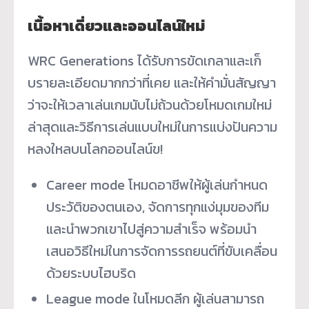
เนื้อหาเดี่ยวและออนไลน์ใหม่
WRC Generations ได้รับการขัดเกลาและเก็
บรายละเอียดมากกว่าที่เคย และให้คำมั่นสัญญา
ว่าจะให้
เวลาเล่นเกมนับไม่ถ้วนด้
วยโหมดเกมใหม่
ล่าสุดและวิธี
การเล่นแบบใหม่ในการแบ่งปั
นความ
หลงใหลบนโลกออนไลน์ข!
Career mode โหมดอาชีพให้ผู้เล่นกำหนด
ประวั
ติของตนเอง, จัดการทุกแง่มุมของทีม
และนำพวกเขาไปสู่ความสำเร็จ พร้อมนำ
เสนอวิธีใหม่ในการจั
ดการรถยนต์ที่ขับเคลื่อน
ด้
วยระบบไฮบริด
League mode ในโหมดลีก ผู้เล่นสามารถ