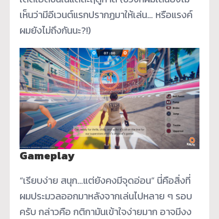
เห็นว่ามีอีเวนต์แรกปรากฏมาให้เล่น… หรือแรงค์
ผมยังไม่ถึงกันนะ?!)
Gameplay
“เรียบง่าย สนุก…แต่ยังคงมีจุดอ่อน” นี่คือสิ่งที่
ผมประมวลออกมาหลังจากเล่นไปหลาย ๆ รอบ
ครับ กล่าวคือ กติกามันเข้าใจง่ายมาก อาจมีงง