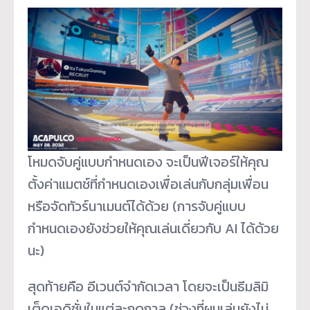
โหมดจับคู่แบบกำหนดเอง จะเป็นฟีเจอร์ให้คุณ
ตั้งค่าแมตช์ที่กำหนดเองเพื่อเล่นกับกลุ่มเพื่อน
หรือจัดทัวร์นาเมนต์ได้ด้วย (การจับคู่แบบ
กำหนดเองยังช่วยให้คุณเล่นเดี่ยวกับ AI ได้ด้วย
นะ)
สุดท้ายคือ อีเวนต์จำกัดเวลา โดยจะเป็นธีมลิมิ
เต็ดเอดิชั่นในแต่ละฤดูกาล (ช่วงที่ผมเล่นยังไม่