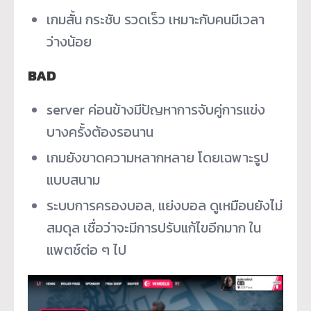
เกมสั้น กระชับ รวดเร็ว เหมาะกับคนมีเวลา
ว่างน้อย
BAD
server ค่อนข้างมีปัญหาการจับคู่การแข่ง
บางครั้งต้องรอนาน
เกมยังขาดความหลากหลาย โดยเฉพาะรูป
แบบสนาม
ระบบการครองบอล, แย่งบอล ดูเหมือนยังไม่
สมดุล เชื่อว่าจะมีการปรับแก้ไขอีกมาก ใน
แพตช์ต่อ ๆ ไป