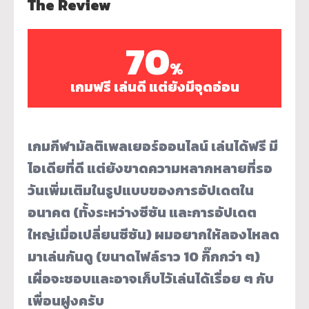
The Review
70
%
เกมฟรี เล่นดี แต่ยังมีจุดอ่อน
เกมกีฬามัลติเพลเยอร์ออนไลน์ เล่นได้ฟรี มี
ไอเดียที่ดี แต่ยังขาดความหลากหลายที่รอ
วันเพิ่มเติมในรูปแบบของการอัปเดตใน
อนาคต (ทั้งระหว่างซีซัน และการอัปเดต
ใหญ่เมื่อเปลี่ยนซีซัน) ผมอยากให้ลองโหลด
มาเล่นกันดู (ขนาดไฟล์ราว 10 กิ๊กกว่า ๆ)
เผื่อจะชอบและอาจเก็บไว้เล่นได้เรื่อย ๆ กับ
เพื่อนฝูงครับ