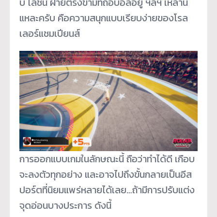
บี้ ไล่ชน ฝ่ายตรงข้ามที่ถือบอลอยู่ ฯลฯ เหล่านี้
แหละครับ คือความสนุกแบบเรียบง่ายของโรล
เลอร์แชมเปียนส์
การออกแบบเกมในลักษณะนี้ ถือว่าทำได้ดี เกือบ
จะลงตัวทุกอย่าง และอาจไปถึงขั้นกลายเป็นอีส
ปอร์ตที่นิยมแพร่หลายได้เลย…ถ้ามีการปรับแต่ง
จุดอ่อนบางประการ ดังนี้