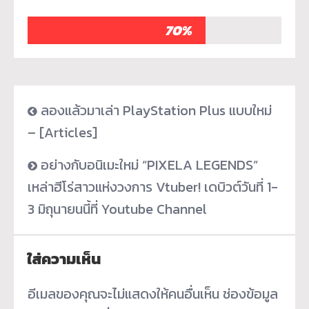
70%
ลองแล้วมาเล่า PlayStation Plus แบบใหม่
– [Articles]
อย่างกับอนิเมะใหม่ “PIXELA LEGENDS”
เหล่าฮีโร่สาวแห่งวงการ Vtuber! เดบิวต์วันที่ 1-
3 มิถุนายนนี้ที่ Youtube Channel
ใส่ความเห็น
อีเมลของคุณจะไม่แสดงให้คนอื่นเห็น
ช่องข้อมูล