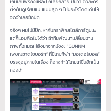
เกมเล่นฟรีก็งี้แหละ) ก็เลยกลายเป็นว่า ตัวละคร
ตั้งต้นดูเรียบแบนแบบสุด ๆ ไม่มีอะไรโดดเด่นให้
จดจำเลยซักนิด
จริงๆ ผมไม่มีปัญหากับกราฟิกสไตล์การ์ตูนนะ
แต่ก็แอบคิดไม่ได้ว่า ถ้าทีมพัฒนาเปลี่ยนงาน
ภาพทั้งหมดให้อิงมาจากมังงะ “GUNNM
เพชฌฆาตไซบอร์ก” ที่มีเกมกีฬา “มอเตอร์บอล”
บรรจุอยู่ภายในเรื่อง ก็อาจทำให้เกมเท่ขึ้นอีกเป็น
กองอ่ะ