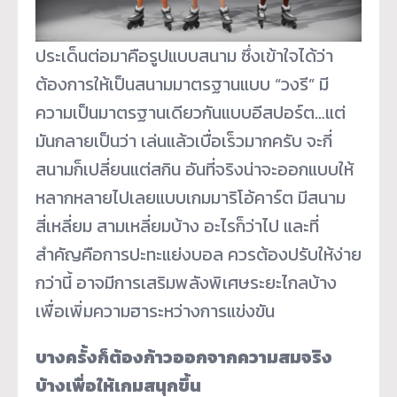
ประเด็นต่อมาคือรูปแบบสนาม ซึ่งเข้าใจได้ว่า
ต้องการให้เป็นสนามมาตรฐานแบบ “วงรี” มี
ความเป็นมาตรฐานเดียวกันแบบอีสปอร์ต…แต่
มันกลายเป็นว่า เล่นแล้วเบื่อเร็วมากครับ จะกี่
สนามก็เปลี่ยนแต่สกิน อันที่จริงน่าจะออกแบบให้
หลากหลายไปเลยแบบเกมมาริโอ้คาร์ต มีสนาม
สี่เหลี่ยม สามเหลี่ยมบ้าง อะไรก็ว่าไป และที่
สำคัญคือการปะทะแย่งบอล ควรต้องปรับให้ง่าย
กว่านี้ อาจมีการเสริมพลังพิเศษระยะไกลบ้าง
เพื่อเพิ่มความฮาระหว่างการแข่งขัน
บางครั้งก็ต้องก้าวออกจากความสมจริง
บ้างเพื่อให้เกมสนุกขึ้น