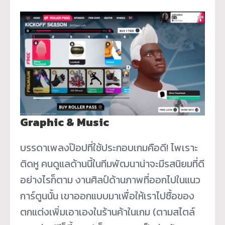
Graphic & Music
บรรดาเพลงป๊อปที่ใช้ประกอบเกมคือดี! ไพเราะ
ติดหู คนดูแลด้านนี้ในทีมพัฒนาน่าจะมีรสนิยมที่ดี
อย่างไรก็ตาม งานศิลป์ด้านภาพที่ออกไปในแนว
การ์ตูนนั้น เขาออกแบบมาเพื่อให้เราไปซื้อของ
ตกแต่งเพิ่มเอาเองในร้านค้าในเกม (ตามสไตล์