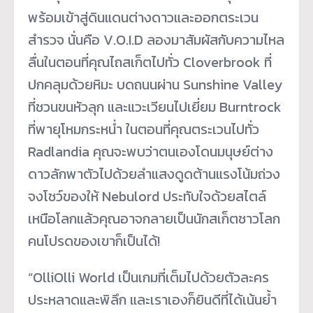
พร้อมเข้าสู่ดินแดนต่างดาวและออกตระเวน
สำรวจ นั่นคือ V.O.I.D ลองมาสัมผัสกับความไหล
ลื่นในตอนที่คุณไถสเก็ตไปทั่ว Cloverbrook ที่
ปกคลุมด้วยหิมะ บดถนนผ่าน Sunshine Valley
ที่ชวนขนหัวลุก และแวะเวียนไปเยี่ยม Burntrock
ที่พายุโหมกระหน่ำ ในตอนที่คุณตระเวนไปทั่ว
Radlandia คุณจะพบว่าตนเองโดนมนุษย์ต่าง
ดาวลักพาตัวไปด้วยลำแสงดูดต้านแรงโน้มถ่วง
จงโชว์ของให้ Nebulord ประทับใจด้วยสไตล์
เหนือโลกแล้วคุณอาจกลายเป็นนักสเก็ตชาวโลก
คนโปรดของเขาก็เป็นได้!
“OlliOlli World เป็นเกมที่เต็มไปด้วยตัวละคร
ประหลาดและพิลึก และเราเองก็ยินดีที่ได้เน้นย้ำ