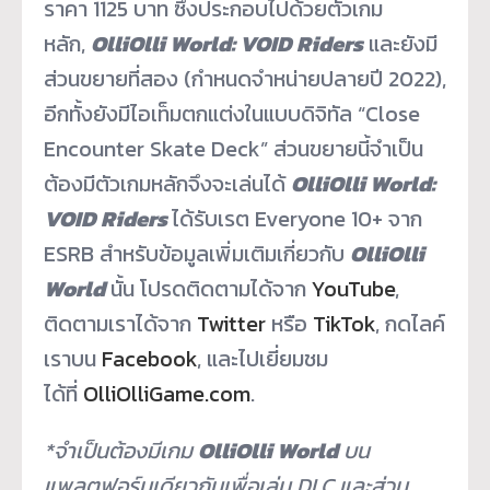
ราคา 1125 บาท ซึ่งประกอบไปด้วยตัวเกม
หลัก,
OlliOlli World: VOID Riders
และยังมี
ส่วนขยายที่สอง (กำหนดจำหน่ายปลายปี 2022),
อีกทั้งยังมีไอเท็มตกแต่งในแบบดิจิทัล “Close
Encounter Skate Deck” ส่วนขยายนี้จำเป็น
ต้องมีตัวเกมหลักจึงจะเล่นได้
OlliOlli World:
VOID Riders
ได้รับเรต Everyone 10+ จาก
ESRB สำหรับข้อมูลเพิ่มเติมเกี่ยวกับ
OlliOlli
World
นั้น โปรดติดตามได้จาก
YouTube
,
ติดตามเราได้จาก
Twitter
หรือ
TikTok
, กดไลค์
เราบน
Facebook
, และไปเยี่ยมชม
ได้ที่
OlliOlliGame.com
.
*จำเป็นต้องมีเกม
OlliOlli World
บน
แพลตฟอร์มเดียวกันเพื่อเล่น DLC และส่วน