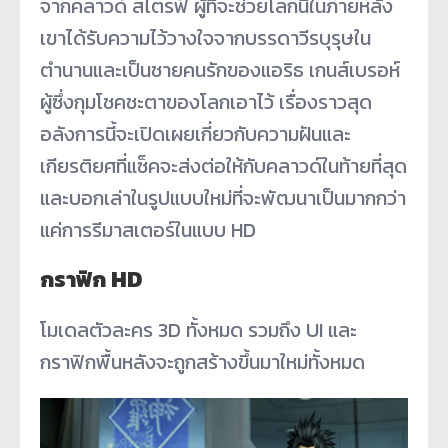
จากคลาวด์ สไตรฟ์ ผู้ที่จะช่วยโลกนี้ในภายหลัง
เขาได้รับความไว้วางใจจากบรรดาวีรบุรุษใน
ตำนานและเป็นชายคนรักของแอริธ เกนส์เบรอห์
ผู้ซึ่งกุมโชคชะตาของโลกเอาไว้ เรื่องราวสุด
อลังการนี้จะเปิดเผยเกี่ยวกับความฝันและ
เกียรติยศที่แซ็คจะส่งต่อให้กับคลาวด์ในท้ายที่สุด
และบอกเล่าในรูปแบบใหม่ที่จะพัฒนาเป็นมากกว่า
แค่การรีมาสเตอร์ในแบบ HD
กราฟิก HD
โมเดลตัวละคร 3D ทั้งหมด รวมถึง UI และ
กราฟิกพื้นหลังจะถูกสร้างขึ้นมาใหม่ทั้งหมด