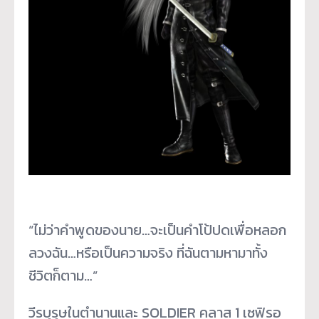
“ไม่ว่าคำพูดของนาย…จะเป็นคำโป้ปดเพื่อหลอก
ลวงฉัน…หรือเป็นความจริง ที่ฉันตามหามาทั้ง
ชีวิตก็ตาม…”
วีรบุรุษในตำนานและ SOLDIER คลาส 1 เซฟิรอ