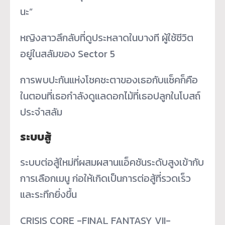
นะ”
หญิงสาวลึกลับที่ดูประหลาดในบางที ผู้ใช้ชีวิต
อยู่ในสลัมของ Sector 5
การพบปะกันแห่งโชคชะตาของเธอกับแซ็คก็คือ
ในตอนที่เธอกำลังดูแลดอกไม้ที่เธอปลูกในโบสถ์
ประจำสลัม
ระบบสู้
ระบบต่อสู้ใหม่ที่ผสมผสานแอ็คชันระดับสูงเข้ากับ
การเลือกเมนู ก่อให้เกิดเป็นการต่อสู้ที่รวดเร็ว
และระทึกยิ่งขึ้น
CRISIS CORE -FINAL FANTASY VII-