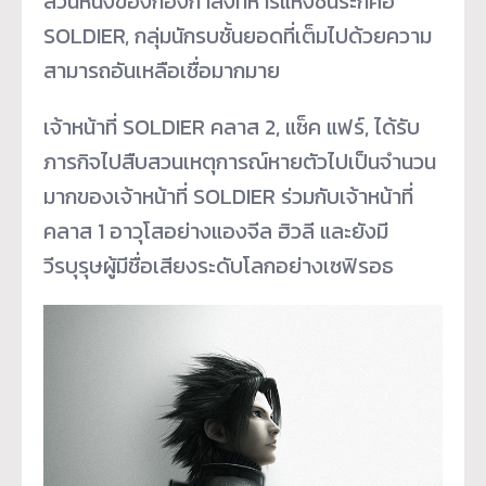
ส่วนหนึ่งของกองกำลังทหารแห่งชินระก็คือ
SOLDIER, กลุ่มนักรบชั้นยอดที่เต็มไปด้วยความ
สามารถอันเหลือเชื่อมากมาย
เจ้าหน้าที่ SOLDIER คลาส 2, แซ็ค แฟร์, ได้รับ
ภารกิจไปสืบสวนเหตุการณ์หายตัวไปเป็นจำนวน
มากของเจ้าหน้าที่ SOLDIER ร่วมกับเจ้าหน้าที่
คลาส 1 อาวุโสอย่างแองจีล ฮิวลี และยังมี
วีรบุรุษผู้มีชื่อเสียงระดับโลกอย่างเซฟิรอธ