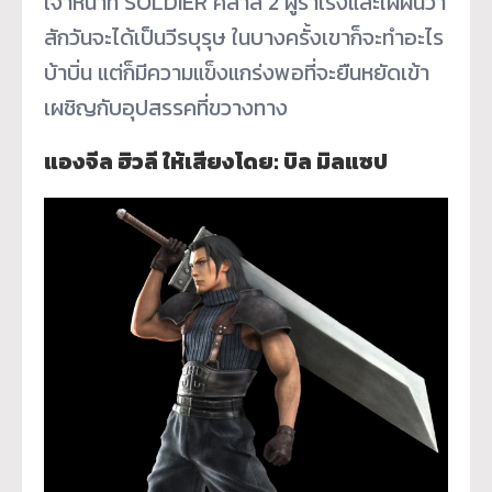
เจ้าหน้าที่ SOLDIER คลาส 2 ผู้ร่าเริงและใฝ่ฝันว่า
สักวันจะได้เป็นวีรบุรุษ ในบางครั้งเขาก็จะทำอะไร
บ้าบิ่น แต่ก็มีความแข็งแกร่งพอที่จะยืนหยัดเข้า
เผชิญกับอุปสรรคที่ขวางทาง
แองจีล ฮิวลี ให้เสียงโดย: บิล มิลแซป