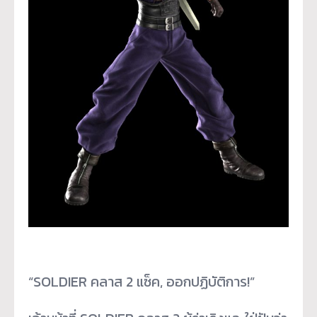
“SOLDIER คลาส 2 แซ็ค, ออกปฏิบัติการ!”