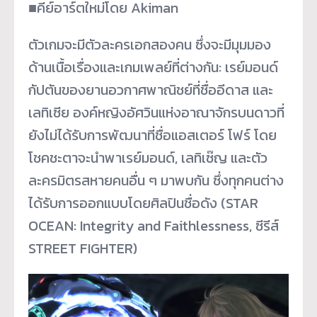
■คีย์อาร์ตใหม่โดย Akiman
ตัวเกมจะมีตัวละครเอกสองคน ซึ่งจะมีมุมมอง
ด้านเนื้อเรื่องและเกมเพลย์ที่ต่างกัน: เรย์มอนด์
กัปตันของยานอวกาศพาณิชย์ที่ชื่ออีดาส และ
เลทิเซีย องค์หญิงอัศวินแห่งอาณาจักรบนดาวที่
ยังไม่ได้รับการพัฒนาที่ชื่อแอสเตอร์ โฟร์ โดย
โชคชะตาจะนำพาเรย์มอนด์, เลทิเซ๊ญ และตัว
ละครมิตรสหายคนอื่น ๆ มาพบกัน ซึ่งทุกคนต่าง
ได้รับการออกแบบโดยศิลปินชื่อดัง (STAR
OCEAN: Integrity and Faithlessness, ซีรีส์
STREET FIGHTER)