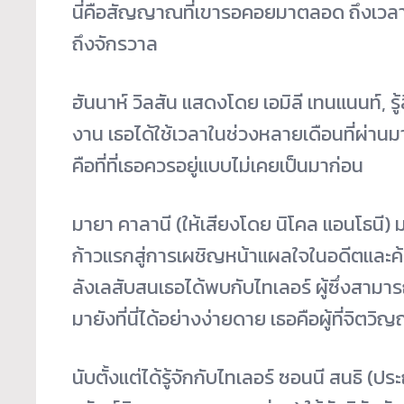
นี่คือสัญญาณที่เขารอคอยมาตลอด ถึงเวลาแล
ถึงจักรวาล
ฮันนาห์ วิลสัน แสดงโดย เอมิลี เทนแนนท์, รู้ส
งาน เธอได้ใช้เวลาในช่วงหลายเดือนที่ผ่านมาใ
คือที่ที่เธอควรอยู่แบบไม่เคยเป็นมาก่อน
มายา คาลานี (ให้เสียงโดย นิโคล แอนโธนี) มาท
ก้าวแรกสู่การเผชิญหน้าแผลใจในอดีตและค
ลังเลสับสนเธอได้พบกับไทเลอร์ ผู้ซึ่งส
มายังที่นี่ได้อย่างง่ายดาย เธอคือผู้ที่จ
นับตั้งแต่ได้รู้จักกับไทเลอร์ ซอนนี สนธิ (ป