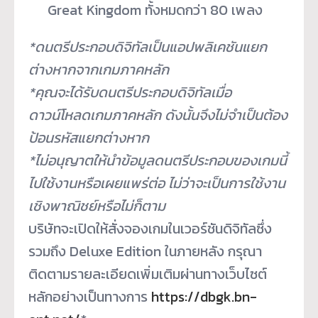
Great Kingdom ทั้งหมดกว่า 80 เพลง
*ดนตรีประกอบดิจิทัลเป็นแอปพลิ
เคชันแยก
ต่างหากจากเกมภาคหลัก
*คุณจะได้รับดนตรีประกอบดิจิทั
ลเมื่อ
ดาวน์โหลดเกมภาคหลัก ดังนั้นจึงไม่จำเป็นต้อง
ป้อนรหั
สแยกต่างหาก
*ไม่อนุญาตให้นำข้อมูลดนตรี
ประกอบของเกมนี้
ไปใช้งานหรื
อเผยแพร่ต่อ ไม่ว่าจะเป็นการใช้งาน
เชิงพาณิ
ชย์หรือไม่ก็ตาม
บริษัทจะเปิดให้สั่
งจองเกมในเวอร์ชันดิจิทัลซึ่
ง
รวมถึง Deluxe Edition ในภายหลัง กรุณา
ติดตามรายละเอียดเพิ่มเติ
มผ่านทางเว็บไซต์
หลักอย่างเป็
นทางการ
https://dbgk.bn-