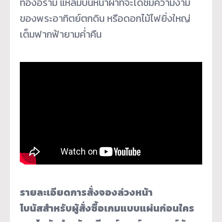
ทองอร่าม แหลมบนหน้าผาที่จะได้
ชมความงาม
ของพระอาทิตย์ตกดิน หรือดอกไม้ไฟยิ่งใหญ่
เต็มฟากฟ้
ายามค่ำคืน
รายละเอียดการสั่งจองล่วงหน้า
โบนัสสำหรับผู้สั่งซื้
อเกมแบบแผ่นก่อนใคร