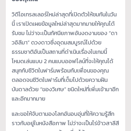
วิดีโอเทรลเลอร์ใหม่ล่าสุดที่
เปิดตัวให้ชมกันในวัน
นี้ เราเปิดเผยข้อมูลใหม่ล่าสุ
ดมากมายให้คุณได้
รับชม ไม่ว่าจะเป็นทัศนียภาพอั
นงดงามของ “ดา
วอิลีมา” ดวงดาวซึ่งอุดมสมบูรณ์ไปด้
วย
ธรรมชาติอันเป็นสถานที่ดำเนิ
นเรื่องในเกมนี้
โหมดเล่นแบบ 2 คนแบบออฟไลน์ที่จะให้คุณได้
สนุ
กกับชีวิตในฟาร์มพร้อมกับเพื่
อนของคุณ
ตลอดจนชีวิตในฟาร์มที่เต็มไปด้
วยความฝัน
บันดาลด้วย “ของวิเศษ” ชนิดใหม่ที่เพิ่มเข้ามาอีก
และอีกมากมาย
และขอให้จับตามองโลกอันอบอุ่นที่
ให้ความรู้สึก
ราวกับอยู่ในหนั
งสือภาพ ไม่ว่าจะเป็นไร่ข้าวสาลีสี