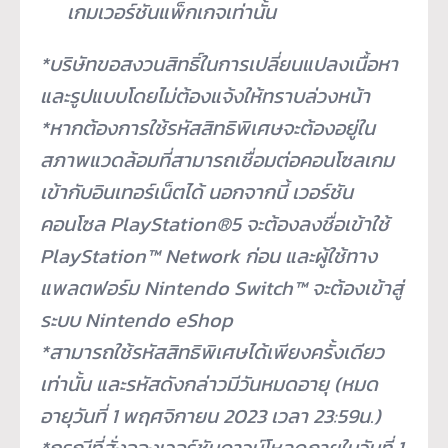
เกมเวอร์ชันแพ็กเกจเท่
านั้น
*บริษัทขอสงวนสิทธิ์ในการเปลี่
ยนแปลงเนื้อหา
และรูปแบบโดยไม่ต้
องแจ้งให้ทราบล่วงหน้า
*หากต้องการใช้รหัสสิทธิพิ
เศษจะต้องอยู่ใน
สภาพแวดล้อมที่
สามารถเชื่อมต่อคอนโซลเกม
เข้ากั
บอินเทอร์เน็ตได้ นอกจากนี้ เวอร์ชัน
คอนโซล PlayStation®5 จะต้องลงชื่อเข้าใช้
PlayStation™ Network ก่อน และผู้ใช้ทาง
แพลตฟอร์ม Nintendo Switch™ จะต้องเข้าสู่
ระบบ Nintendo eShop
*สามารถใช้รหัสสิทธิพิเศษได้เพี
ยงครั้งเดียว
เท่านั้น และรหัสดังกล่าวมีวันหมดอายุ (หมด
อายุวันที่ 1 พฤศจิกายน 2023 เวลา 23:59น.)
*กรณีที่สั่งจองเวอร์ชันดาวน์
โหลดภายในวันที่ 1