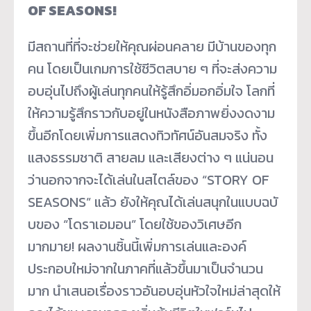
OF SEASONS!
มีสถานที่ที่จะช่วยให้คุณผ่
อนคลาย มีบ้านของทุก
คน โดยเป็นเกมการใช้ชีวิตสบาย ๆ ที่จะส่งความ
อบอุ่นไปถึงผู้เล่
นทุกคนให้รู้สึกอิ่มอกอิ่มใจ โลกที่
ให้ความรู้สึกราวกับอยู่
ในหนังสือภาพยิ่งงดงาม
ขึ้นอี
กโดยเพิ่มการแสดงทิวทัศน์อั
นสมจริง ทั้ง
แสงธรรมชาติ สายลม และเสียงต่าง ๆ แน่นอน
ว่านอกจากจะได้เล่
นในสไตล์ของ “STORY OF
SEASONS” แล้ว ยังให้คุณได้เล่นสนุกในแบบฉบั
บของ “โดราเอมอน” โดยใช้ของวิเศษอีก
มากมาย! ผลงานชิ้นนี้เพิ่มการเล่
นและองค์
ประกอบใหม่จากในภาคที่
แล้วขึ้นมาเป็นจำนวน
มาก นำเสนอเรื่องราวอันอบอุ่นหั
วใจใหม่ล่าสุดให้