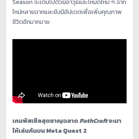
Season จะเต็มไปด้วยอาวุธและโหมดใหม่ ๆ ฉาก
ใหม่หลายฉากและยังมีอัปเดตเพื่อเพิ่มคุณภาพ
ชีวิตอีกมากมาย
เกมพัสเซิลสุดชาญฉลาด
PathCraft
จะมา
ให้เล่นกันบน Meta Quest 2