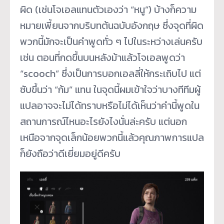
ผิด (เช่นโจเอลแทนตัวเองว่า “หนู”) บ้างก็ความ
หมายเพี้ยนจากบริบทต้นฉบับอังกฤษ ซึ่งจุดที่ผิด
พวกนี้มักจะเป็นคำพูดทั่ว ๆ ไปในระหว่างเล่นครับ
เช่น ตอนที่กดขึ้นบนหลังม้าแล้วโจเอลพูดว่า
“scooch” ซึ่งเป็นการบอกเอลลี่ให้กระเถิบไป แต่
ซับขึ้นว่า “ก้ม” แทน ในจุดนี้ผมเข้าใจว่าบางทีทีมผู้
แปลอาจจะไม่ได้ทราบหรือไม่ได้เห็นว่าคำนี้พูดใน
สถานการณ์ไหนอะไรยังไงนั่นล่ะครับ แต่นอก
เหนือจากจุดเล็กน้อยพวกนี้แล้วคุณภาพการแปล
ก็ยังถือว่าดีเยี่ยมอยู่ดีครับ