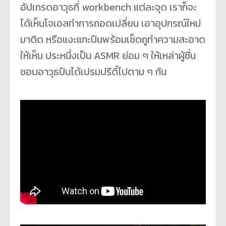
อัปเกรดอาวุธที่ workbench แต่ละจุด เราก็จะ
ได้เห็นโจเอลทำการถอดเปลี่ยน เอาอุปกรณ์ใหม่
มาติด หรือแงะแกะปืนพร้อมเช็ดถูทำความสะอาด
ให้เห็น ประหนึ่งเป็น ASMR ย่อม ๆ ให้เหล่าผู้ชื่น
ชอบอาวุธปืนได้เปรมปรีดิ์ไปตาม ๆ กัน