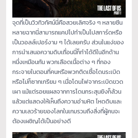
จุดที่เป็นวิวทิวทัศน์นี่คือสวยเลิศจริง ๆ หลายซีน
หลายฉากนี่สามารถแคปไปทำเป็นโปสการ์ดหรือ
เป็นวอลล์เปอร์งาม ๆ ได้เลยครับ ส่วนในแง่ของ
การนำเสนอความดิบเถื่อนนี่ก็ทำได้ดีในอีกด้าน
หนึ่งเหมือนกัน พวกเลือดเนื้อต่าง ๆ ที่กอง
กระจายในตอนที่คนหรือพวกติดเชื้อโดนระเบิด
หรือไม่ก็ซากเกรียม ๆ เมื่อโดนไฟจากระเบิดขวด
เผา แม้แต่รอยแผลจากการโดนกระสุนยิงก็ล้วน
แล้วแต่แสดงให้เห็นถึงความอำมหิต โหดดิบและ
ความเลวร้ายของโลกในเกมรวมถึงสิ่งที่ผู้คนจะ
ต้องเผชิญได้เป็นอย่างดี