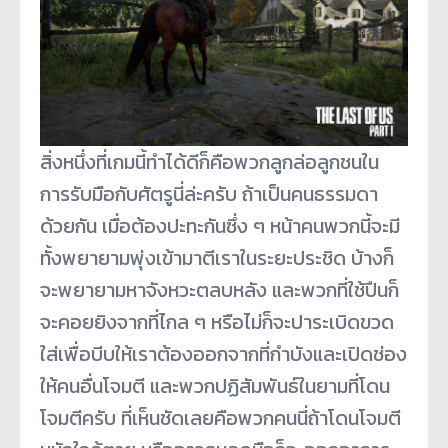
สิ่งหนึ่งที่เกมนี้ทำได้ดีก็คือพวกลูกล่อลูกชนใน
การรับมือกับศัตรูนี่ล่ะครับ ถ้าเป็นคนธรรมดา
ด้วยกัน เมื่อต้องปะทะกันซึ่ง ๆ หน้าคนพวกนี้จะมี
ทั้งพยายามพุ่งเข้ามาตีเราในระยะประชิด บ้างก็
จะพยายามหาจังหวะตลบหลัง และพวกที่ใช้ปืนก็
จะคอยยิงจากที่ไกล ๆ หรือไม่ก็จะปาระเบิดขวด
ใส่เพื่อบีบให้เราต้องออกจากที่กำบังและเปิดช่อง
ให้คนอื่นโจมตี และพวกปฏิสัมพันธ์ในยามที่โดน
โจมตีครับ ที่เห็นชัดเลยคือพวกคนนี่ถ้าโดนโจมตี