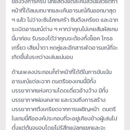
ของวงการครับ นักแสดงแต่ละคนล้วนแล้วแต่ทำ
หน้าที่ได้สมบทบาทและเค้นอารมณ์กันออกมาสุด
ๆ แล้ว ไม่ว่าจะซีนโศกเศร้า ซีนตึงเครียด และฉาก
ระเบิดอารมณ์ต่าง ๆ หากว่าคุณไม่เคยสัมผัสเกม
นี้มาก่อน รับรองได้ว่าคุณจะต้องทั้งช็อค โกรธ
เกรี้ยว เสียน้ำตา หดหู่และอีกสารพัดอารมณ์ที่จะ
เกิดขึ้นในระหว่างเล่นแน่นอน
ด้านเพลงประกอบก็ทำหน้าที่ได้ดีในการขับเน้น
อารมณ์แต่ละฉาก ดนตรีของเกมนี้มีทั้ง
บรรยากาศแห่งความโดดเดี่ยวอ้างว้าง มีทั้ง
บรรยากาศผ่อนคลาย และรวมถึงการสร้าง
บรรยากาศตึงเครียดจากการเผชิญหน้า ดนตรี
ในเกมนี้คือองค์ประกอบที่จะอยู่เคียงข้างผู้เล่นไป
ตั้งแต่ต้นจนจบโดยไม่รู้สึกแปลกแยกและจะ