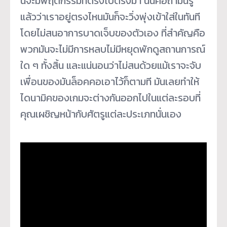
นี้จะมีพฤติกรรมที่ตรงไปตรงมา นั่นคือถ้ามันรู้
แล้วว่าเราอยู่ตรงไหนมันก็จะวิ่งพุ่งเข้าใส่ในทันที
โดยไม่สนอาการบาดเจ็บของตัวเอง ที่สำคัญคือ
พวกมันจะไม่มีการหลบไม่มีหยุดพักดูสถานการณ์
ใด ๆ ทั้งสิ้น และแน่นอนว่าไม่สนด้วยแม้เราจะจับ
เพื่อนของมันล็อคคอเอาไว้ก็ตามที มันเลยทำให้
ไดนามิคของเกมจะต่างกันออกไปในแต่ละรอบที่
คุณเผชิญหน้ากับศัตรูแต่ละประเภทนั่นเอง