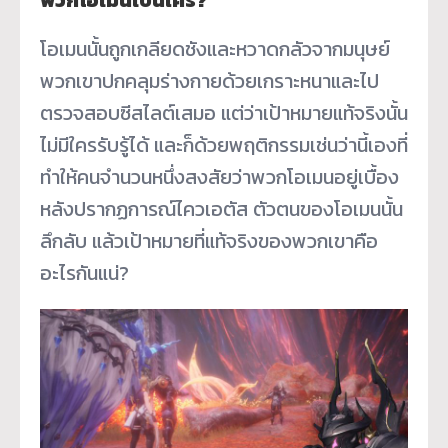
พวกโอเมนเป็นใคร?
โอเมนนั้นถูกเกลียดชังและหวาดกลัวจากมนุษย์
พวกเขาปกคลุมร่างกายด้วยเกราะหนาและไป
ตรวจสอบซีสไลต์เสมอ แต่ว่าเป้าหมายแท้จริงนั้น
ไม่มีใครรับรู้ได้ และก็ด้วยพฤติกรรมเช่นว่านี้เองที่
ทำให้คนจำนวนหนึ่งสงสัยว่าพวกโอเมนอยู่เบื้อง
หลังปรากฏการณ์ไควเอตัส ตัวตนของโอเมนนั้น
ลึกลับ แล้วเป้าหมายที่แท้จริงของพวกเขาคือ
อะไรกันแน่?