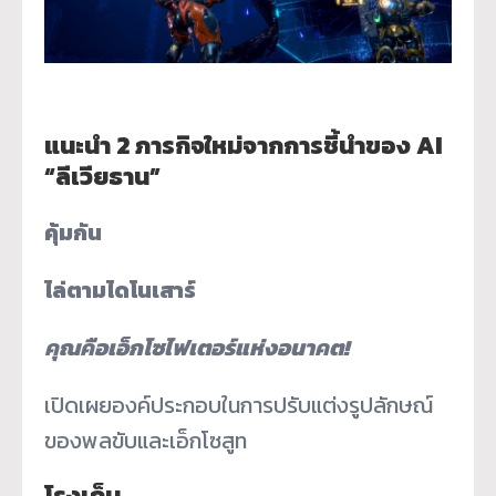
แนะนำ 2 ภารกิจใหม่จากการชี้นำของ AI
“ลีเวียธาน”
คุ้มกัน
ไล่ตามไดโนเสาร์
คุณคือเอ็กโซไฟเตอร์แห่งอนาคต!
เปิดเผยองค์ประกอบในการปรับแต่งรูปลักษณ์
ของพลขับและเอ็กโซสูท
โรงเก็บ