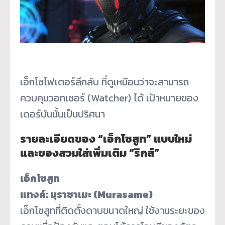
เอ็กโซไฟเตอร์ลึกลับ ที่ดูเหมือนว่าจะสามารถ
ควบคุมวอทเชอร์ (Watcher) ได้ เป้าหมายของ
เดอร์บันนั้นเป็นปริศนา
รายละเอียดของ “เอ็กโซสูท” แบบใหม่
และของสวมใส่เพิ่มเติม “ริกส์”
เอ็กโซสูท
แทงค์: มุราซาเมะ (Murasame)
เอ็กโซสูทที่ติดตั้งดาบขนาดใหญ่ ใช้งานระยะของ