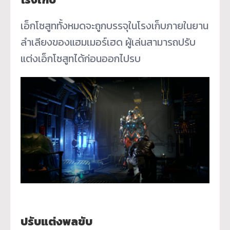
เอ็กโซสูททั้งหมดจะถูกบรรจุในโรงเก็บภายในยาน
ลำเลียงของแฮมเมอร์เฮด ผู้เล่นสามารถปรับ
แต่งเอ็กโซสูทได้ก่อนออกไปรบ
ปรับแต่งพลขับ