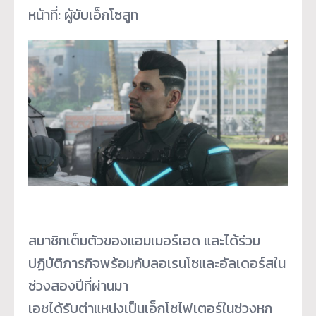
หน้าที่: ผู้ขับเอ็กโซสูท
สมาชิกเต็มตัวของแฮมเมอร์เฮด และได้ร่วม
ปฏิบัติภารกิจพร้อมกับลอเรนโซและอัลเดอร์สใน
ช่วงสองปีที่ผ่านมา
เอซได้รับตำแหน่งเป็นเอ็กโซไฟเตอร์ในช่วงหก