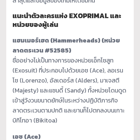
ล่าสุดและข้อมูลของเกมให้ได้ชมกัน
แนะนำตัวละครแห่ง EXOPRIMAL และ
หน่วยของผู้เล่น
แฮมเมอร์เฮด (Hammerheads) (หน่วย
ลาดตระเวน #52585)
ชื่ออย่างไม่เป็นทางการของหน่วยเอ็กโซสูท
(Exosuit) ที่ประกอบไปด้วยเอซ (Ace), ลอเรน
โซ (Lorenzo), อัลเดอร์ส (Alders), มาเจสตี
(Majesty) และแซนดี้ (Sandy) ทั้งหน่วยโดนดูด
เข้าสู่วังวนขนาดยักษ์ในระหว่างปฏิบัติภารกิจ
ลาดตระเวนตามปกติ และยานก็ไปตกลงบนเกาะ
บิกิโทอา (Bikitoa)
เอซ (Ace)