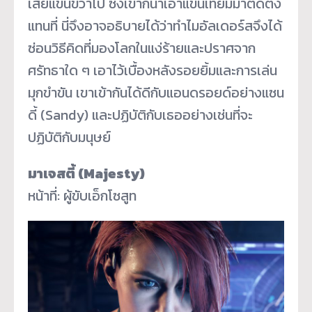
เสียแขนขวาไป ซึ่งเขาก็นำเอาแขนเทียมมาติดตั้ง
แทนที่ นี่จึงอาจอธิบายได้ว่าทำไมอัลเดอร์สจึงได้
ซ่อนวิธีคิดที่มองโลกในแง่ร้ายและปราศจาก
ศรัทธาใด ๆ เอาไว้เบื้องหลังรอยยิ้มและการเล่น
มุกขำขัน เขาเข้ากันได้ดีกับแอนดรอยด์อย่างแซน
ดี้ (Sandy) และปฏิบัติกับเธออย่างเช่นที่จะ
ปฏิบัติกับมนุษย์
มาเจสตี้ (Majesty)
หน้าที่: ผู้ขับเอ็กโซสูท