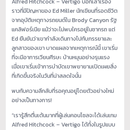
Alfred Hitchcock – Vertigo บอกเล่าเรื่อง
ราวที่มีปัญหาของ Ed Miller นักเขียนที่รอดชีวิต
จากอุบัติ
เหตุทางรถยนต์ใน Brody Canyon รัฐ
แคลิฟอร์เนีย แม้ว่าจะไม่พบใครอยู่ในซากรถ แต่
Ed ยืนยันว่าเขากำลังเดินทางไปกั
บภรรยาและ
ลูกสาวของเขา บาดแผลจากเหตุการณ์นี้ เขาเริ่ม
ที่จะมีอาการเวียนศีรษะ บ้านหมุนอย่างรุนแรง
เมื่อเขาเริ่มเข้าการบำบั
ดเขาพยายามเปิดเผยสิ่ง
ที่เกิดขึ้
นจริงในวันที่น่าสลดใจนั้น
พบกับความลึกลับที่รอคุณอยู่
โดยตัวอย่างใหม่
อย่างเป็
นทางการ!
“เรารู้สึกตื่นเต้นมากที่ผู้เล่
นคอนโซลจะได้เล่นเกม
Alfred Hitchcock – Vertigo ได้ทั้งในรูปแบบ