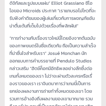
ดิจิทัลและรู
ปแบบแผ่น” Elliot Grassiano ซีโอ
โอของ Microids ประกาศ “เราแทบรอไม่ไหวที่จะ
รับฟังคำติ
ชมของผู้เล่นเกี่ยวกับการผจญภั
ยอัน
น่าตื่นเต้นที่เต็มไปด้
วยเรื่องที่พลิกผัน!”
“การทำงานกับเรื่องราวใหม่นี้
โดยอิงจากต้นฉบับ
ของภาพยนตร์
ในชื่อเดียวกัน ถือเป็นความสำเร็จ
ที่น่าชื่
นใจสำหรับเรา” Josué Monchan นัก
ออกแบบการคำบรรยายที่ Pendulo Studios
กล่าวเสริม “ฮิตช์ค็อกมีอิทธิพลอย่างลึกซึ้
งต่อ
เกมทั้งหมดของเรา ไม่ว่าจะผ่านตัวละครหรือเรื่
องราวของเรา เราจินตนาการว่าเกมนี้เป็
นการ
ยกย่องผลงานการถ่ายทำทั้
งหมดของเขา โดย
รวมการอ้างอิงถึ
งผลงานของเขามากมาย รวม