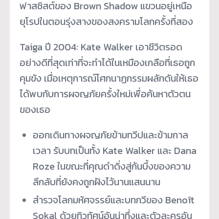
ฟาสซิสต์ของ Brown Shadow แขวนอยู่เหนือ
ยุโรปในตอนรุ่
งสางของสงครามโลกครั้งที่สอง
Taiga ปี 2004: Kate Walker เอาชีวิตรอด
อย่างดีที่สุดเท่าที่
จะทำได้ในเหมืองเกลือที่เธอถู
ก
คุมขัง เมื่อเหตุการณ์โศกนาฏกรรมผลักดั
นให้เธอ
ได้พบกับการผจญภัยครั้
งใหม่เพื่อค้นหาตัวตน
ของเธอ
ออกเดินทางผจญภัยข้ามทวีปและข้
ามกาล
เวลา รับบทเป็นทั้ง Kate Walker และ Dana
Roze ในขณะที่คุณดำดิ่งสู่ก้นบึ้
งของความ
ลึกลับที่ยังคงถูกฝั
งไว้นานแสนนาน
สำรวจโลกมหัศจรรย์และบทกวีของ Benoît
Sokal ด้วยทิวทัศน์อันน่าทึ่งและตั
วละครอัน