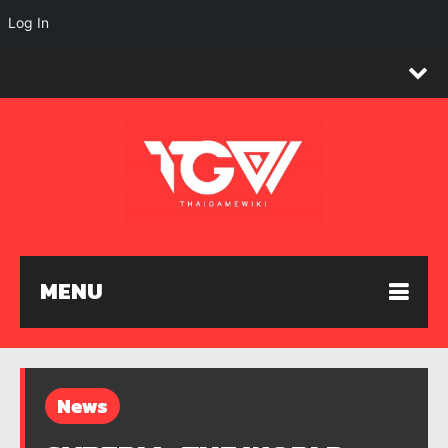
Log In
MENU
News