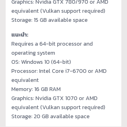
Graphics: Nvidia GTX 780/970 or AMD
equivalent (Vulkan support required)
Storage: 15 GB available space
แนะนำ:
Requires a 64-bit processor and
operating system
OS: Windows 10 (64-bit)
Processor: Intel Core i7-6700 or AMD
equivalent
Memory: 16 GB RAM
Graphics: Nvidia GTX 1070 or AMD
equivalent (Vulkan support required)
Storage: 20 GB available space