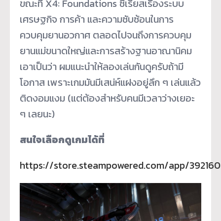
ขณะที่ X4: Foundations ซีเรียสเรื่องระบบ
เศรษฐกิจ การค้า และความซับซ้อนในการ
ควบคุมยานอวกาศ ตลอดไปจนถึงการควบคุม
ยานแม่ขนาดใหญ่และการสร้างฐานอาณานิคม
เอาเป็นว่า ผมแนะนำให้ลองเล่นกันดูครับถ้ามี
โอกาส เพราะเกมมันมีเสน่ห์แฝงอยู่ลึก ๆ เล่นแล้ว
ติดงอมแงม (แต่ต้องสำหรับคนมีเวลาว่างเยอะ
ๆ เลยนะ)
สนใจเลือกดูเกมได้ที่
https://store.steampowered.com/app/39216