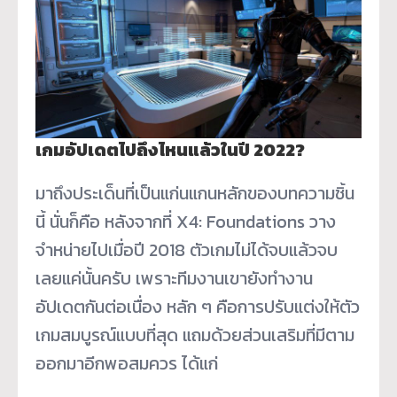
เกมอัปเดตไปถึงไหนแล้วในปี 2022?
มาถึงประเด็นที่เป็นแก่นแกนหลักของบทความชิ้น
นี้ นั่นก็คือ หลังจากที่ X4: Foundations วาง
จำหน่ายไปเมื่อปี 2018 ตัวเกมไม่ได้จบแล้วจบ
เลยแค่นั้นครับ เพราะทีมงานเขายังทำงาน
อัปเดตกันต่อเนื่อง หลัก ๆ คือการปรับแต่งให้ตัว
เกมสมบูรณ์แบบที่สุด แถมด้วยส่วนเสริมที่มีตาม
ออกมาอีกพอสมควร ได้แก่