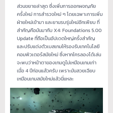
ส่วนขยายล่าสุด ซึ่งเพิ่มการออกผจญภัย
ครั้งใหม่ การสำรวจใหม่ ๆ โดยเฉพาะการเพิ่ม
ฝ่ายใหม่เข้ามา และยานรบรุ่นใหม่อีกเพียบ ที่
สำคัญคือมันมากับ X4: Foundations 5.00
Update ที่ถือเป็นอัปเดตใหญ่ครั้งสำคัญ
และปรับแต่งตัวเบสเกมให้รองรับเทคโนโลยี
คอมพิวเตอร์สมัยใหม่ ซึ่งหากใครลองได้เล่น
จะพบว่าหน้าตาของเกมดูไม่เหมือนเกมเก่า
เมื่อ 4 ปีก่อนแล้วครับ เพราะมันสวยเฉียบ
เหมือนเกมสมัยใหม่แล้วนี่แหละ