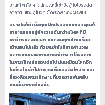
ยานเก้ ๆ กัง ๆ ในลักษณะนี้เข้ายิงสู้กับโจรสลัด
อวกาศ…แทบดูไม่จืด (โดยเฉพาะกับผู้เขียน)
อย่างไรก็ดี เมื่อคุณฝึกปรือจนชินแล้ว คุณก็
สามารถออกสู่จักรวาลอันกว้างใหญ่ที่มี
พลวัตรตลอดเวลา แม้ตอนคุณปิดเครื่อง
เข้านอนไปแล้ว ตัวเกมก็ยังมีการคำนวณ
ผลกระทบและสถานการณ์ต่าง ๆ ไว้รอคุณ
ในการเปิดเล่นรอบต่อไป มันเหมือนโลกอีก
ใบที่รอให้เข้าไปสำรวจเพื่อเจอสิ่งใหม่ ๆ และ
นี่เองคือเพชรเม็ดงามที่บรรดาแฟนคลับ
เกมนี้เขาหลงใหลกัน