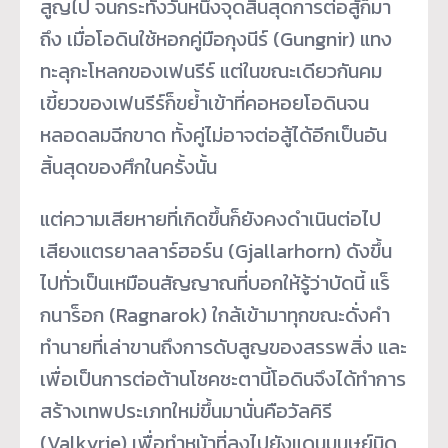
สูญไป จนกระทั่งวันหนึ่งจุดสิ้นสุดการต่อสู้ก็มา
ถึง เมื่อโอดินใช้หอกคู่มือกุงนีร์ (Gungnir) แทง
ทะลุกะโหลกของเฟนรีร์ แต่ในขณะเดียวกันคม
เขี้ยวของเฟนรีร์ก็ขย้ำเข้าที่คอหอยโอดินจน
หลอดลมฉีกขาด ทั้งคู่ไม่อาจต่อสู้ได้อีกเป็นอัน
สิ้นสุดของศึกในครั้งนั้น
แต่ความเสียหายที่เกิดขึ้นก็ยังคงดำเนินต่อไป
เสียงแตรยาลลาร์ฮอร์น (Gjallarhorn) ดังขึ้น
ไปทั่วเป็นเหมือนสัญญาณที่บอกให้รู้ว่าบัดนี้ แร็
กนาร็อก (Ragnarok) ใกล้เข้ามาทุกขณะดั่งคำ
ทำนายที่เล่าขานถึงการดับสูญของสรรพสิ่ง และ
เพื่อเป็นการต่อต้านโชคชะตานี้โอดินจึงได้ทำการ
สร้างเทพประเภทใหม่ขึ้นมานั่นคือวัลคิรี
(Valkyrie) เพื่อทำหน้าที่ลงไปยังแดนมนุษย์มิด