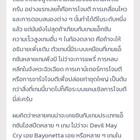
ครับ อย่างแรกเลยก็คือการโจมตี การเคลื่อนไหว
และการตอบสนองต่าง ๆ นั้นทำได้ดีในระดับหนึ่ง
แล้ว แต่มันยังไม่สุดถ้าเทียบกับเกมแอ็กชัน
ความเร็วสูงเกมอื่น ๆ ในท้องตลาด คือถ้าจะให้
อธิบายเพิ่มเติม ตัวเกมนี้มีระบบเหมือนที่เกมแอ็
กชันหลายเกมพึงมี ไม่ว่าจะการแพรี่ การหลบ
หลีกในจังหวะฉิวเฉียด การเคาน์เตอร์การโจมตี
หรือการชาร์จโจมตีเพื่อปล่อยท่าชุดใหญ่ เป็นต้น
ทว่าสิ่งที่เกมนี้ขาดไปก็คือระบบแคนเซิลการโจมตี
นี่ล่ะครับ
ผมคิดว่าหลายคนน่าจะเคยชินกับเกมประเภทแอ็
กชันไฮสปีดหลาย ๆ เกม ไม่ว่าจะ Devil May
Cry เอย Bayonetta เอย หรือหลาย ๆ เกมใน