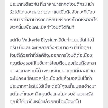
ประเภทเดียวกัน ที่เราสามารถกดโจมตีกระหน่ำ
รัวได้แทบจะตลอดเวลา แต่เมื่อถึงจังหวะที่ต้อง
หลบ เราก็สามารถกดหลบ หรือกระโดดหรืออะไร
พวกนั้นเพื่อแคนเซิลท่าโจมตีได้ทันที
แต่กับ Valkyrie Elysium นี้มันทำแบบนั้นไม่ได้
ครับ มันเลยจะมีหลายจังหวะมาก ๆ ที่เมื่อคุณ
โจมตีด้วยท่าที่วัลคิรีจะออกการโจมตีต่อเนื่อง
คุณต้องรอให้โมชันการโจมตีจบลงก่อนถึงจะสา
มารถแดชหลบได้ เพราะงั้นเวลาคุณตีบอสที่มัก
จะไม่กระเทือนเวลาโดนโจมตีแล้วบอสมันใช้ท่า
ประเภทการ์ดไม่ได้เนี่ย ต่อให้คุณเห็นบอสง้างมา
แต่ไกลก็เถอะ ถ้าคุณยังแทงไม่ครบจำนวนครั้ง
คุณก็ได้แต่ก้มหน้าแล้วยอมโดนโจมตีไป