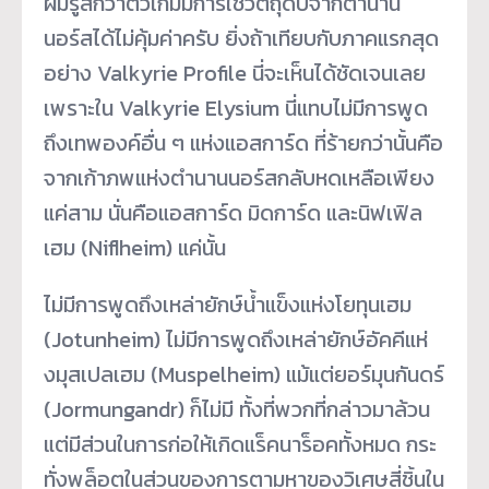
ผมรู้สึกว่าตัวเกมมีการใช้วัตถุดิบจากตำนาน
นอร์สได้ไม่คุ้มค่าครับ ยิ่งถ้าเทียบกับภาคแรกสุด
อย่าง Valkyrie Profile นี่จะเห็นได้ชัดเจนเลย
เพราะใน Valkyrie Elysium นี่แทบไม่มีการพูด
ถึงเทพองค์อื่น ๆ แห่งแอสการ์ด ที่ร้ายกว่านั้นคือ
จากเก้าภพแห่งตำนานนอร์สกลับหดเหลือเพียง
แค่สาม นั่นคือแอสการ์ด มิดการ์ด และนิฟเฟิล
เฮม (Niflheim) แค่นั้น
ไม่มีการพูดถึงเหล่ายักษ์น้ำแข็งแห่งโยทุนเฮม
(Jotunheim) ไม่มีการพูดถึงเหล่ายักษ์อัคคีแห่
งมุสเปลเฮม (Muspelheim) แม้แต่ยอร์มุนกันดร์
(Jormungandr) ก็ไม่มี ทั้งที่พวกที่กล่าวมาล้วน
แต่มีส่วนในการก่อให้เกิดแร็คนาร็อคทั้งหมด กระ
ทั่งพล็อตในส่วนของการตามหาของวิเศษสี่ชิ้นใน