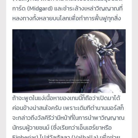
การ์ด (Midgard) และชำระล้างเหล่าวิญญาณที่
หลงทางทั้งหลายบนโลกเพื่อทำการฟื้นฟูทุกสิ่ง
ถ้าจะพูดในแง่เนื้อหาของเกมนี้ก็ถือว่าเปิดมาได้
ค่อนข้างน่าสนใจครับ เพราะเดิมทีตำนานนอร์สก็
จะกล่าวถึงวัลคิรีว่ามีหน้าที่ในการนำพาวิญญาณ
นักรบผู้วายชนม์ (ซึ่งเรียกว่าเอ็นเฮร์ยาหรือ
Einherjar) ไปสู่วัลฮัลลา (Valhalla) เพื่อช่วย