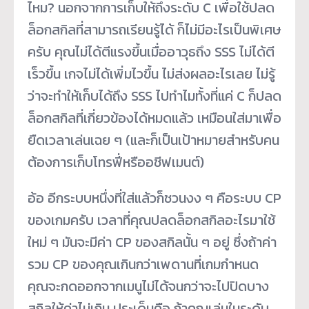
ไหม? นอกจากการเก็บให้ถึงระดับ C เพื่อใช้ปลด
ล็อกสกิลที่สามารถเรียนรู้ได้ ก็ไม่มีอะไรเป็นพิเศษ
ครับ คุณไม่ได้ตีแรงขึ้นเมื่ออาวุธถึง SSS ไม่ได้ตี
เร็วขึ้น เกจไม่ได้เพิ่มไวขึ้น ไม่ส่งผลอะไรเลย ไม่รู้
ว่าจะทำให้เก็บได้ถึง SSS ไปทำไมทั้งที่แค่ C ก็ปลด
ล็อกสกิลที่เกี่ยวข้องได้หมดแล้ว เหมือนใส่มาเพื่อ
ยืดเวลาเล่นเฉย ๆ (และก็เป็นเป้าหมายสำหรับคน
ต้องการเก็บโทรฟี่หรืออชีฟเมนต์)
อ้อ อีกระบบหนึ่งที่ใส่แล้วก็ชวนงง ๆ คือระบบ CP
ของเกมครับ เวลาที่คุณปลดล็อกสกิลอะไรมาใช้
ใหม่ ๆ มันจะมีค่า CP ของสกิลนั้น ๆ อยู่ ซึ่งถ้าค่า
รวม CP ของคุณเกินกว่าเพดานที่เกมกำหนด
คุณจะกดออกจากเมนูไม่ได้จนกว่าจะไปปิดบาง
สกิลให้ค่าไม่เกิน ประเด็นคือ ถ้าคุณเล่นในระดับ