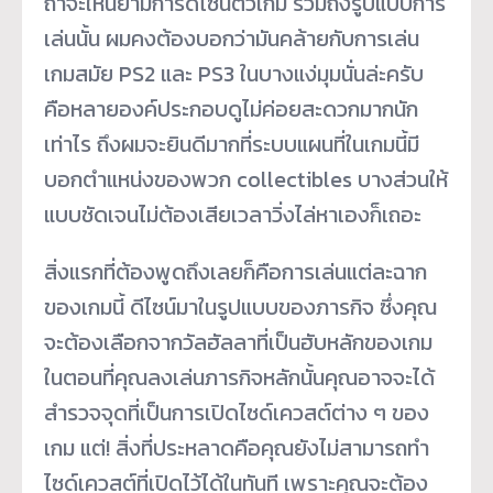
ถ้าจะให้นิยามการดีไซน์ตัวเกม รวมถึงรูปแบบการ
เล่นนั้น ผมคงต้องบอกว่ามันคล้ายกับการเล่น
เกมสมัย PS2 และ PS3 ในบางแง่มุมนั่นล่ะครับ
คือหลายองค์ประกอบดูไม่ค่อยสะดวกมากนัก
เท่าไร ถึงผมจะยินดีมากที่ระบบแผนที่ในเกมนี้มี
บอกตำแหน่งของพวก collectibles บางส่วนให้
แบบชัดเจนไม่ต้องเสียเวลาวิ่งไล่หาเองก็เถอะ
สิ่งแรกที่ต้องพูดถึงเลยก็คือการเล่นแต่ละฉาก
ของเกมนี้ ดีไซน์มาในรูปแบบของภารกิจ ซึ่งคุณ
จะต้องเลือกจากวัลฮัลลาที่เป็นฮับหลักของเกม
ในตอนที่คุณลงเล่นภารกิจหลักนั้นคุณอาจจะได้
สำรวจจุดที่เป็นการเปิดไซด์เควสต์ต่าง ๆ ของ
เกม แต่! สิ่งที่ประหลาดคือคุณยังไม่สามารถทำ
ไซด์เควสต์ที่เปิดไว้ได้ในทันที เพราะคุณจะต้อง