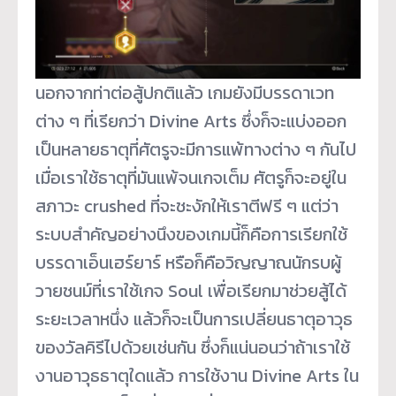
นอกจากท่าต่อสู้ปกติแล้ว เกมยังมีบรรดาเวท
ต่าง ๆ ที่เรียกว่า Divine Arts ซึ่งก็จะแบ่งออก
เป็นหลายธาตุที่ศัตรูจะมีการแพ้ทางต่าง ๆ กันไป
เมื่อเราใช้ธาตุที่มันแพ้จนเกจเต็ม ศัตรูก็จะอยู่ใน
สภาวะ crushed ที่จะชะงักให้เราตีฟรี ๆ แต่ว่า
ระบบสำคัญอย่างนึงของเกมนี้ก็คือการเรียกใช้
บรรดาเอ็นเฮร์ยาร์ หรือก็คือวิญญาณนักรบผู้
วายชนม์ที่เราใช้เกจ Soul เพื่อเรียกมาช่วยสู้ได้
ระยะเวลาหนึ่ง แล้วก็จะเป็นการเปลี่ยนธาตุอาวุธ
ของวัลคิรีไปด้วยเช่นกัน ซึ่งก็แน่นอนว่าถ้าเราใช้
งานอาวุธธาตุใดแล้ว การใช้งาน Divine Arts ใน