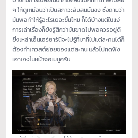
บางทีมีการเฉลยในฉากแฟลชแบ็คที่ทำภาพเบลอ
ๆ ให้ดูเหมือนว่าเป็นสภาวะสับสนมึนงง ซึ่งถามว่า
มันพอทำให้รู้อะไรเยอะขึ้นไหม ก็ได้บ้างแต่ในแง่
การเล่าเรื่องก็ยังรู้สึกว่ามันขาดไปพอควรอยู่ดี
ยิ่งเหล่าเอ็นเฮร์ยาร์นี่จะไปรู้ที่มาที่ไปแต่ละคนได้ก็
ต้องทำเควสต์ย่อยของแต่ละคน แล้วไปกดฟัง
เอาเองในหน้าจอเมนูครับ