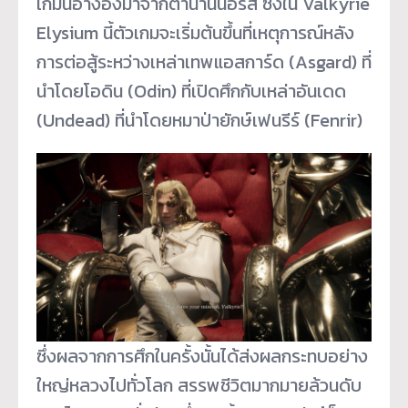
เกมนี้อ้างอิงมาจากตำนานนอร์ส ซึ่งใน Valkyrie
Elysium นี้ตัวเกมจะเริ่มต้นขึ้นที่เหตุการณ์หลัง
การต่อสู้ระหว่างเหล่าเทพแอสการ์ด (Asgard) ที่
นำโดยโอดิน (Odin) ที่เปิดศึกกับเหล่าอันเดด
(Undead) ที่นำโดยหมาป่ายักษ์เฟนรีร์ (Fenrir)
ซึ่งผลจากการศึกในครั้งนั้นได้ส่งผลกระทบอย่าง
ใหญ่หลวงไปทั่วโลก สรรพชีวิตมากมายล้วนดับ