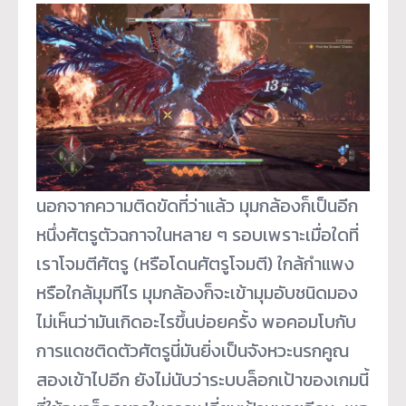
นอกจากความติดขัดที่ว่าแล้ว มุมกล้องก็เป็นอีก
หนึ่งศัตรูตัวฉกาจในหลาย ๆ รอบเพราะเมื่อใดที่
เราโจมตีศัตรู (หรือโดนศัตรูโจมตี) ใกล้กำแพง
หรือใกล้มุมทีไร มุมกล้องก็จะเข้ามุมอับชนิดมอง
ไม่เห็นว่ามันเกิดอะไรขึ้นบ่อยครั้ง พอคอมโบกับ
การแดชติดตัวศัตรูนี่มันยิ่งเป็นจังหวะนรกคูณ
สองเข้าไปอีก ยังไม่นับว่าระบบล็อกเป้าของเกมนี้