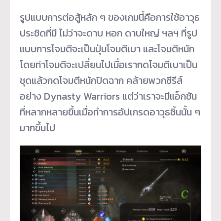
รูปแบบการต่อสู้หลัก ๆ ของเกมนี้คือการใช้อาวุธ
ประชิดที่มี ไม่ว่าจะดาบ หอก ดาบใหญ่ ฯลฯ ที่รูป
แบบการโจมตีจะเป็นปุ่มโจมตีเบา และโจมตีหนัก
โดยท่าโจมตีจะเปลี่ยนไปเมื่อเรากดโจมตีเบาเป็น
ชุดแล้วกดโจมตีหนักปิดฉาก คล้ายพวกซีรีส์
อย่าง Dynasty Warriors แต่ว่าเราจะมีแอ็กชัน
ที่หลากหลายขึ้นเมื่อทำการอัปเกรดอาวุธชิ้นนั้น ๆ
มากขึ้นไป