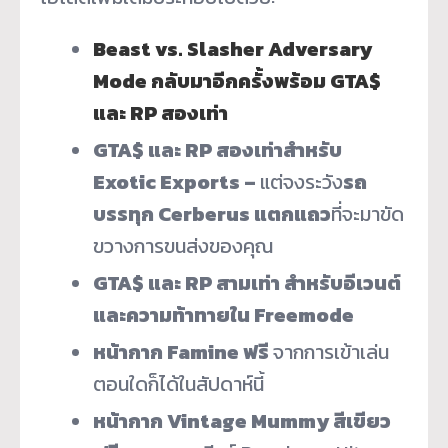
Beast vs. Slasher Adversary
Mode กลับมาอีกครั้งพร้อม GTA$
และ RP สองเท่า
GTA$ และ RP สองเท่าสำหรับ
Exotic Exports –
แต่จงระวัง
รถ
บรรทุก
Cerberus แตกแถว
ที่จะมาขัด
ขวางการขนส่
งของคุณ
GTA$ และ RP สามเท่า สำหรับอีเวนต์
และความท้าทายใน Freemode
หน้ากาก Famine ฟรี
จากการเข้าเล่น
ตอนใดก็ได้ในสั
ปดาห์นี้
หน้ากาก Vintage Mummy สีเขียว