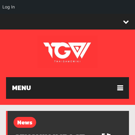
Log In
MENU
News