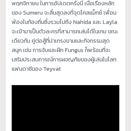
พฤศจิกายน ในการอัปเดตครั้งนี้ เนื้อเรื่องหลัก
ของ Sumeru จะสิ้นสุดลงที่จุดไคลแม็กซ์ เพื่อน
พ้องในท้องถิ่นซึ่งรวมไปถึง Nahida และ Layla
จะเข้ามาเป็นตัวละครที่สามารถเล่นได้ในเกม ขณะ
เดียวกัน คู่ต่อสู้ที่น่าเกรงขามและกิจกรรมสุด
สนุก เช่น การจับและฝึก Fungus ก็พร้อมที่จะ
เสริมประสบการณ์การผจญภัยของผู้เล่นในโลก
แฟนตาซีของ Teyvat