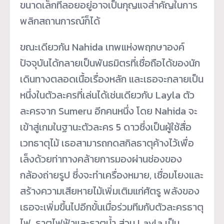
ขนาดเล็กที่ลอยอยู่อาจเป็นกุญแจสำคัญในการ
พลิกสถานการณ์ก็ได้
ขณะเดียวกัน Nahida เทพแห่งพฤกษาองค์
ปัจจุบันได้กลายเป็นพันธมิตรที่เชื่อถือได้ของนัก
เดินทางตลอดเนื้อเรื่องหลัก และเธอจะกลายเป็น
หนึ่งในตัวละครที่เล่นได้เช่นเดียวกับ Layla ตัว
ละครจาก Sumeru อีกคนหนึ่ง โดย Nahida จะ
เข้าสู่เกมในฐานะตัวละคร 5 ดาวซึ่งเป็นผู้ใช้สื่อ
เวทธาตุไม้ เธอสามารถกดสกิลธาตุค้างไว้เพื่อ
เล็งด้วยท่าทางคล้ายการมองผ่านช่องของ
กล้องถ่ายรูป ซึ่งจะทำเครื่องหมาย, เชื่อมโยงและ
สร้างความเสียหายไม้เพิ่มเติมแก่ศัตรู พลังของ
เธอจะเพิ่มขึ้นไปอีกขั้นเมื่อร่วมทีมกับตัวละครธาตุ
ไฟ, ธาตุไฟฟ้าและธาตุน้ำ ส่วน Layla เป็น