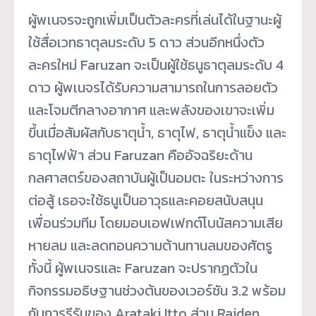
ผู้พเนจรจะถูกเพิ่มเป็นตัวละครที่เล่นได้ในฐานะผู้
ใช้สื่อเวทธาตุลมระดับ 5 ดาว ส่วนอีกหนึ่งตัว
ละครใหม่ Faruzan จะเป็นผู้ใช้ธนูธาตุลมระดับ 4
ดาว ผู้พเนจรได้รับความสามารถในการลอยตัว
และโจมตีกลางอากาศ และพลังของเขาจะเพิ่ม
ขึ้นเมื่อสัมผัสกับธาตุน้ำ, ธาตุไฟ, ธาตุน้ำแข็ง และ
ธาตุไฟฟ้า ส่วน Faruzan คืออัจฉริยะด้าน
กลศาสตร์ของสถาบันผู้เป็นอมตะ ในระหว่างการ
ต่อสู้ เธอจะใช้ธนูเป็นอาวุธและคอยสนับสนุน
เพื่อนร่วมทีม โดยมอบเอฟเฟกต์โบนัสความเสีย
หายลม และลดทอนความต้านทานลมของศัตรู
ทั้งนี้ ผู้พเนจรและ Faruzan จะปรากฏตัวใน
กิจกรรมอธิษฐานช่วงต้นของเวอร์ชัน 3.2 พร้อม
กับการรีรันของ Arataki Itto ส่วน Raiden