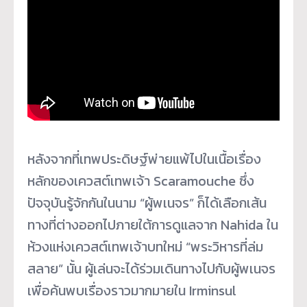
หลังจากที่เทพประดิษฐ์พ่ายแพ้ไปในเนื้อเรื่อง
หลักของเควสต์เทพเจ้า Scaramouche ซึ่ง
ปัจจุบันรู้จักกันในนาม “ผู้พเนจร” ก็ได้เลือกเส้น
ทางที่ต่างออกไปภายใต้การดูแลจาก Nahida ใน
ห้วงแห่งเควสต์เทพเจ้าบทใหม่ “พระวิหารที่ล่ม
สลาย” นั้น ผู้เล่นจะได้ร่วมเดินทางไปกับผู้พเนจร
เพื่อค้นพบเรื่องราวมากมายใน Irminsul