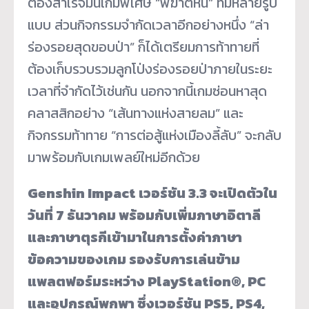
ต้องสำเร็จมินิเกมพิเศษ “พิฆาตหิน” ที่มีหลายรูป
แบบ ส่วนกิจกรรมจำกัดเวลาอีกอย่างหนึ่ง “ล่า
ร่องรอยสุดขอบป่า” ก็ได้เตรียมการท้าทายที่
ต้องเก็บรวบรวมลูกโป่งร่องรอยป่าภายในระยะ
เวลาที่จำกัดไว้เช่นกัน นอกจากนี้เกมซ่อนหาสุด
คลาสสิกอย่าง “เส้นทางแห่งสายลม” และ
กิจกรรมท้าทาย “การต่อสู้แห่งเมืองลี้ลับ” จะกลับ
มาพร้อมกับเกมเพลย์ใหม่อีกด้วย
Genshin Impact เวอร์ชัน 3.3 จะเปิดตัวใน
วันที่ 7 ธันวาคม พร้อมกับเพิ่มภาษาอิตาลี
และภาษาตุรกีเข้ามาในการตั้งค่าภาษา
ข้อความของเกม รองรับการเล่นข้าม
แพลตฟอร์มระหว่าง PlayStation®, PC
และอุปกรณ์พกพา ซึ่งเวอร์ชัน PS5, PS4,