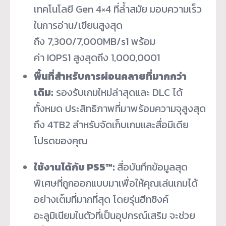
เทคโนโลยี Gen 4×4 ที่ล้ำสมัย มอบความเร็ว
ในการอ่าน/เขียนสูงสุด
ถึง 7,300/7,000MB/s
1
พร้อม
ค่า IOPS
1
สูงสุดถึง 1,000,000
1
พื้นที่สำหรับการผ่อนคลายที่มากกว่า
เดิม:
รองรับเกมใหม่ล่าสุดและ DLC ได้
ทั้งหมด ประสิทธิภาพที่มาพร้อมความจุสูงสุด
ถึง 4TB
2
สำหรับจัดเก็บเกมและสื่อมีเดีย
โปรดของคุณ
ใช้งานได้กับ
PS5™:
สื่อบันทึกข้อมูลสุด
พิเศษที่ถูกออกแบบมาเพื่อให้คุณเล่นเกมได้
อย่างเต็มที่มากที่สุด โดยรุ่นฮีทซิงค์
อะลูมิเนียมในตัวที่เป็นอุปกรณ์เสริม จะช่วย