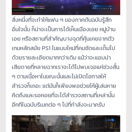
สิ่งหนึ่งที่จะทำให้แฟน ๆ ของภาคต้นฉบับรู้สึก
อิ่มใจนั้น ก็น่าจะเป็นการได้เห็นเมืองเอย หมู่บ้าน
เอย หรือสถานที่สำคัญบางจุดที่คุ้นเคยจากตัว
เกมหลักสมัย PS1 ในแบบใหม่ที่คมชัดและเต็มไป
ด้วยรายละเอียดมากกว่าเดิม แม้ว่าจะแอบน่า
เสียดายที่หลายฉากเราจะได้ไปพบเจอแค่ช่วงสั้น
ๆ ตามเนื้อหาในขณะนั้นและไม่เปิดโอกาสให้
สำรวจก็เถอะ แต่มันก็เพียงพอช่วยให้ผู้เล่นหาย
คิดถึงและรอคอยที่จะได้สำรวจสถานที่เหล่านั้น
อีกทีในฉบับรีเมกต่อ ๆ ไปที่กำลังจะมาครับ