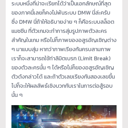
ระบบหนึ่งที่น่าจะเรียกได้ว่าเป็นเอกลักษณ์ที่สุด
ของภาคนี้เลยก็คงไม่พ้นระบบ DMW นี่ล่ะครับ
ซึ่ง DMW นี่ถ้าให้อธิบายง่าย ๆ ก็คือระบบสล็อต
แมชชีน ที่ตัวเกมจะทำการสุ่มรูปภาพตัวละคร
สำคัญในเกม หรือไม่ก็ภาพของอสูรอัญเชิญต่าง
ๆ มาแบบสุ่ม หากว่าภาพเรียงกันครบสามภาพ
เราก็จะสามารถใช้ท่าลิมิตเบรก (Limit Break)
ของตัวละครนั้น ๆ ได้หรือไม่ก็ของอสูรอัญเชิญ
ตัวดังกล่าวได้ และถ้าตัวเลขเรียงกันสองเลขขึ้น
ไปก็จะให้ผลลัพธ์เชิงบวกกับเราในการต่อสู้รอบ
นั้น ๆ