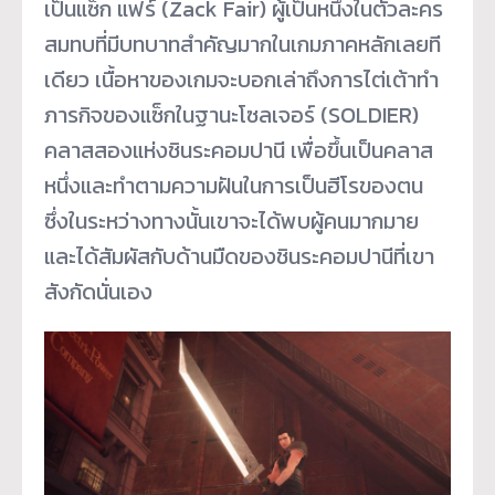
เป็นแซ็ก แฟร์ (Zack Fair) ผู้เป็นหนึ่งในตัวละคร
สมทบที่มีบทบาทสำคัญมากในเกมภาคหลักเลยที
เดียว เนื้อหาของเกมจะบอกเล่าถึงการไต่เต้าทำ
ภารกิจของแซ็กในฐานะโซลเจอร์ (SOLDIER)
คลาสสองแห่งชินระคอมปานี เพื่อขึ้นเป็นคลาส
หนึ่งและทำตามความฝันในการเป็นฮีโรของตน
ซึ่งในระหว่างทางนั้นเขาจะได้พบผู้คนมากมาย
และได้สัมผัสกับด้านมืดของชินระคอมปานีที่เขา
สังกัดนั่นเอง