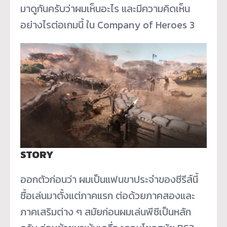
มาดูกันครับว่าผมเห็นอะไร และมีความคิดเห็น
อย่างไรต่อเกมนี้ ใน Company of Heroes 3
STORY
ออกตัวก่อนว่า ผมเป็นแฟนขาประจำของซีรีส์นี้
ซื้อเล่นมาตั้งแต่ภาคแรก ต่อด้วยภาคสองและ
ภาคเสริมต่าง ๆ สมัยก่อนผมเล่นพีซีเป็นหลัก