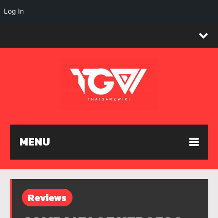
Log In
MENU
Reviews