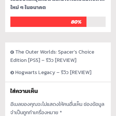
ใหม่ ๆ ในอนาคต
80%
The Outer Worlds: Spacer’s Choice
Edition [PS5] – รีวิว [REVIEW]
Hogwarts Legacy – รีวิว [REVIEW]
ใส่ความเห็น
อีเมลของคุณจะไม่แสดงให้คนอื่นเห็น
ช่องข้อมูล
จำเป็นถูกทำเครื่องหมาย
*