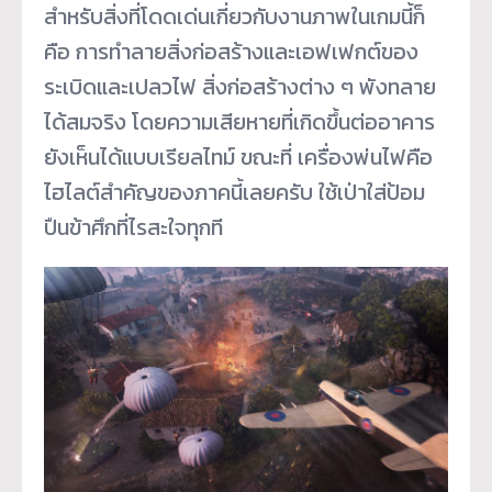
สำหรับสิ่งที่โดดเด่นเกี่ยวกับงานภาพในเกมนี้ก็
คือ การทำลายสิ่งก่อสร้างและเอฟเฟกต์ของ
ระเบิดและเปลวไฟ สิ่งก่อสร้างต่าง ๆ พังทลาย
ได้สมจริง โดยความเสียหายที่เกิดขึ้นต่ออาคาร
ยังเห็นได้แบบเรียลไทม์ ขณะที่ เครื่องพ่นไฟคือ
ไฮไลต์สำคัญของภาคนี้เลยครับ ใช้เป่าใส่ป้อม
ปืนข้าศึกที่ไรสะใจทุกที