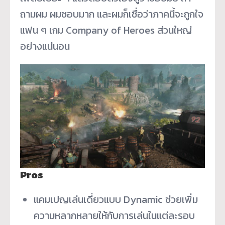
ถามผม ผมชอบมาก และผมก็เชื่อว่าภาคนี้จะถูกใจ
แฟน ๆ เกม Company of Heroes ส่วนใหญ่
อย่างแน่นอน
Pros
แคมเปญเล่นเดี่ยวแบบ Dynamic ช่วยเพิ่ม
ความหลากหลายให้กับการเล่นในแต่ละรอบ