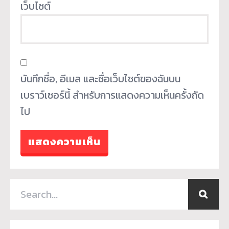
เว็บไซต์
บันทึกชื่อ, อีเมล และชื่อเว็บไซต์ของฉันบน
เบราว์เซอร์นี้ สำหรับการแสดงความเห็นครั้งถัด
ไป