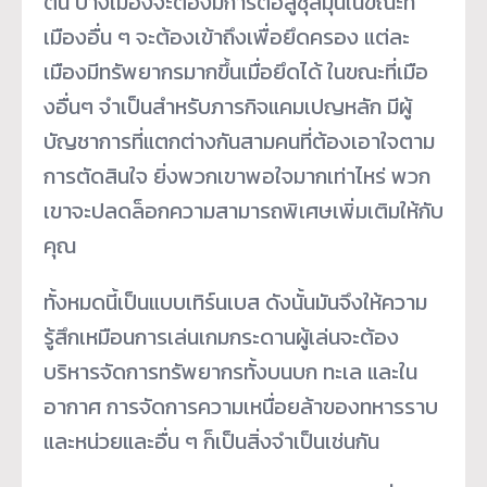
ตน บางเมืองจะต้องมีการต่อสู้ชุลมุนในขณะที่
เมืองอื่น ๆ จะต้องเข้าถึงเพื่อยึดครอง แต่ละ
เมืองมีทรัพยากรมากขึ้นเมื่อยึดได้ ในขณะที่เมือ
งอื่นๆ จำเป็นสำหรับภารกิจแคมเปญหลัก มีผู้
บัญชาการที่แตกต่างกันสามคนที่ต้องเอาใจตาม
การตัดสินใจ ยิ่งพวกเขาพอใจมากเท่าไหร่ พวก
เขาจะปลดล็อกความสามารถพิเศษเพิ่มเติมให้กับ
คุณ
ทั้งหมดนี้เป็นแบบเทิร์นเบส ดังนั้นมันจึงให้ความ
รู้สึกเหมือนการเล่นเกมกระดานผู้เล่นจะต้อง
บริหารจัดการทรัพยากรทั้งบนบก ทะเล และใน
อากาศ การจัดการความเหนื่อยล้าของทหารราบ
และหน่วยและอื่น ๆ ก็เป็นสิ่งจำเป็นเช่นกัน