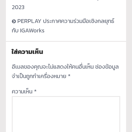
2023
PERPLAY ประกาศความร่วมมือเชิงกลยุทธ์
กับ IGAWorks
ใส่ความเห็น
อีเมลของคุณจะไม่แสดงให้คนอื่นเห็น
ช่องข้อมูล
จำเป็นถูกทำเครื่องหมาย
*
ความเห็น
*