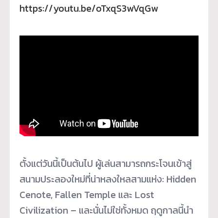
https://youtu.be/oTxqS3wVqGw
ตั้งแต่วันนี้เป็นต้นไป ผู้เล่นสามารถกระโจนเข้าสู่
สนามประลองใหม่ที่น่าหลงใหลสามแห่ง: Hidden
Cenote, Fallen Temple และ Lost
Civilization – และนั่นไม่ใช่ทั้งหมด ฤดูกาลนี้นำ