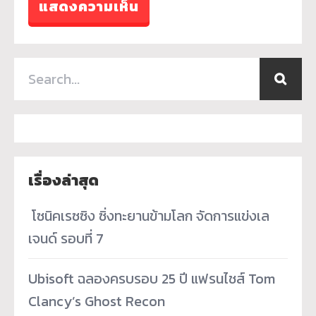
เรื่องล่าสุด
­ โซนิคเรซซิง ซิ่งทะยานข้ามโลก จัดการแข่งเล
เจนด์ รอบที่ 7
Ubisoft ฉลองครบรอบ 25 ปี แฟรนไชส์ Tom
Clancy’s Ghost Recon