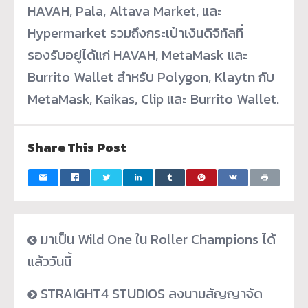
HAVAH, Pala, Altava Market, และ
Hypermarket รวมถึงกระเป๋าเงินดิจิทัลที่
รองรับอยู่ได้แก่ HAVAH, MetaMask และ
Burrito Wallet สำหรับ Polygon, Klaytn กับ
MetaMask, Kaikas, Clip และ Burrito Wallet.
Share This Post
มาเป็น Wild One ใน Roller Champions ได้
แล้ววันนี้
STRAIGHT4 STUDIOS ลงนามสัญญาจัด