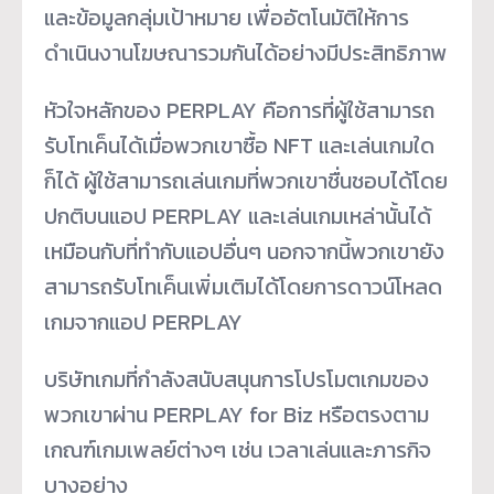
และข้อมูลกลุ่มเป้าหมาย เพื่ออัตโนมัติให้การ
ดำเนินงานโฆษณารวมกันได้อย่างมีประสิทธิภาพ
หัวใจหลักของ PERPLAY คือการที่ผู้ใช้สามารถ
รับโทเค็นได้เมื่อพวกเขาซื้อ NFT และเล่นเกมใด
ก็ได้ ผู้ใช้สามารถเล่นเกมที่พวกเขาชื่นชอบได้โดย
ปกติบนแอป PERPLAY และเล่นเกมเหล่านั้นได้
เหมือนกับที่ทำกับแอปอื่นๆ นอกจากนี้พวกเขายัง
สามารถรับโทเค็นเพิ่มเติมได้โดยการดาวน์โหลด
เกมจากแอป PERPLAY
บริษัทเกมที่กำลังสนับสนุนการโปรโมตเกมของ
พวกเขาผ่าน PERPLAY for Biz หรือตรงตาม
เกณฑ์เกมเพลย์ต่างๆ เช่น เวลาเล่นและภารกิจ
บางอย่าง