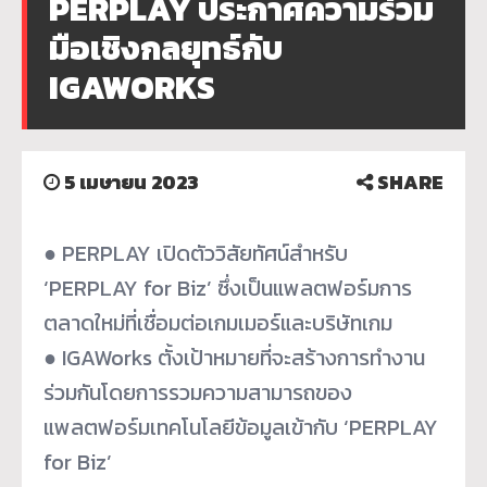
PERPLAY ประกาศความร่วม
มือเชิงกลยุทธ์กับ
IGAWORKS
5 เมษายน 2023
SHARE
● PERPLAY เปิดตัววิสัยทัศน์สำหรับ
‘PERPLAY for Biz’ ซึ่งเป็นแพลตฟอร์มการ
ตลาดใหม่ที่เชื่อมต่อเกมเมอร์และบริษัทเกม
● IGAWorks ตั้งเป้าหมายที่จะสร้างการทำงาน
ร่วมกันโดยการรวมความสามารถของ
แพลตฟอร์มเทคโนโลยีข้อมูลเข้ากับ ‘PERPLAY
for Biz’