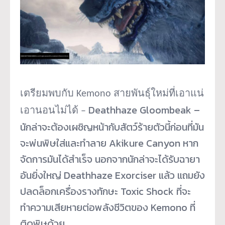
เตรียมพบกับ Kemono สายพันธุ์ใหม่ที่เอาแน่
Deathhaze Gloombeak –
เอานอนไม่ได้ –
นักล่าจะต้องเผชิญหน้ากับสัตว์
ร้ายตัวนี้ก่อนที่มัน
จะพ่นพิ
ษใส่และทำลาย Akikure Canyon หาก
จัดการมันได้สำเร็จ นอกจากนักล่าจะได้รับฉายา
อันยิ่
งใหญ่ Deathhaze Exorciser แล้ว แถมยัง
ปลดล็อกเครื่องรางทักษะ Toxic Shock ที่จะ
ทำความเสียหายต่อพลังชีวิ
ตของ Kemono ที่
ติดพิษด้วย