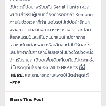
อัปเดตนี้ยังมาพร้อมกับ Serial Hunts เควส
พิเศษสำหรับผู้เล่นที่ต้
องการออกล่า Kemono
ภายในช่วงเวลาที่กำหนดโดยไม่ใช้
บ่อน้ำรักษา
พลังชีวิต นักล่ายังสามารถรับรางวั
ลและปลด
ล็อกสแตมป์และอี
โมตแชทแบบใหม่จากการ
เอาชนะในแต่
ละรอบ หรือเสี่ยงจะไม่ได้รับอะไร
เลยถ้
าหากในการล่านี้ล้มเหลวในช่
วงใดช่วงหนึ่ง
สำหรับรายละเอียดเพิ่มเติมเกี่
ยวกับอัปเดตครั้ง
นี้ โปรดดูที่บล็อกของ
WILD HEARTS
ที่นี่
HERE
.
และสามารถอ่
านแพตช์โน๊ตล่าสุดได้
HERE
Share This Post