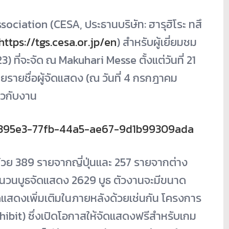
ciation (CESA, ประธานบริษัท: ฮารุฮิโระ ทสึ
https://tgs.cesa.or.jp/en
) สำหรับผู้เยี่ยมชม
่จะจัด ณ Makuhari Messe ตั้งแต่วันที่ 21
ผยรายชื่อผู้จัดแสดง (ณ วันที่ 4 กรกฎาคม
่ยวกับงาน
bdb395e3-77fb-44a5-ae67-9d1b99309ada
ด้วย 389 รายจากญี่ปุ่นและ 257 รายจากต่าง
นวนบูธจัดแสดง 2629 บูธ ตัวงานจะมีขนาด
้จัดแสดงเพิ่มเติมในภายหลังด้วยเช่นกัน โครงการ
hibit) ซึ่งเปิดโอกาสให้จัดแสดงฟรีสำหรับเกม