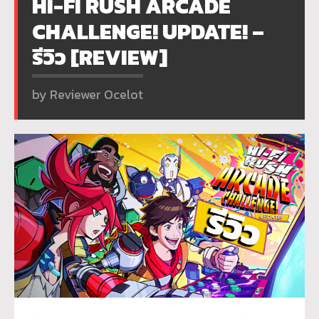
HI-FI RUSH ARCADE
CHALLENGE! UPDATE! –
รีวิว [REVIEW]
by Reviewer Ocelot