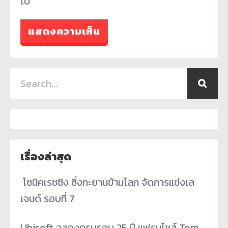
ไป
เรื่องล่าสุด
­ โซนิคเรซซิง ซิ่งทะยานข้ามโลก จัดการแข่งเล
เจนด์ รอบที่ 7
Ubisoft ฉลองครบรอบ 25 ปี แฟรนไชส์ Tom