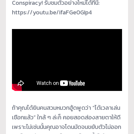
Conspiracy! รับชมตัวอย่างใหม่ได้ที่นี่:
https://youtu.be/ifaFGe0GIp4
ถ้าคุณได้ยินคนสวมหมวกฮู้ดพูดว่า “ได้เวลาเล่น
เชือกแล้ว” ใกล้ ๆ ล่ะก็ คอยสอดส่องสายตาให้ดี
เพราะไม่เช่นนั้นคุณอาจโดนมัดจนขยับตัวไม่ออก