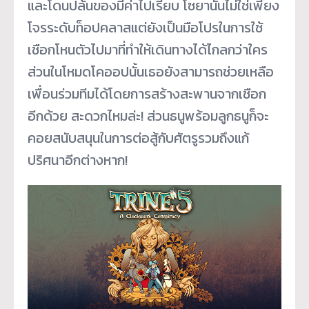
และโดนปล้นของมีค่าไปเรียบ โซยานั้นไม่ใช่เพียง
โจรระดับท็อปคลาสแต่ยังเป็นมือโปรในการใช้
เชือกโหนตัวไปมาที่ทำให้เดินทางได้ไกลกว่าใคร
ส่วนในโหมดโคออปนั้นเธอยังสามารถช่วยเหลือ
เพื่อนร่วมทีมได้โดยการสร้างสะพานจากเชือก
อีกด้วย สะดวกไหมล่ะ! ส่วนธนูพร้อมลูกธนูก็จะ
คอยสนับสนุนในการต่อสู้กับศัตรูรวมถึงแก้
ปริศนาอีกต่างหาก!