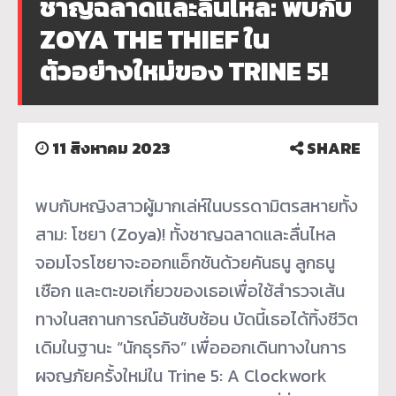
ชาญฉลาดและลื่นไหล: พบกับ
ZOYA THE THIEF ใน
ตัวอย่างใหม่ของ TRINE 5!
11 สิงหาคม 2023
SHARE
พบกับหญิงสาวผู้มากเล่ห์ในบรรดามิตรสหายทั้ง
สาม: โซยา (Zoya)! ทั้งชาญฉลาดและลื่นไหล
จอมโจรโซยาจะออกแอ็กชันด้วยคันธนู ลูกธนู
เชือก และตะขอเกี่ยวของเธอเพื่อใช้สำรวจเส้น
ทางในสถานการณ์อันซับซ้อน บัดนี้เธอได้ทิ้งชีวิต
เดิมในฐานะ “นักธุรกิจ” เพื่อออกเดินทางในการ
ผจญภัยครั้งใหม่ใน Trine 5: A Clockwork