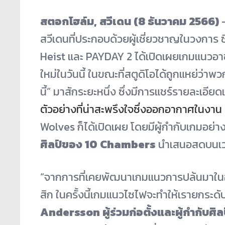
สตอกโฮล์ม
, สวีเดน (
8
ธันวาคม
2566)
สวีเดนที่ประกอบด้วยผู้เชี่ยวชาญในวงการ ซึ
Heist และ PAYDAY 2 ได้เปิดเผยเกมแนวอา
ใหม่ในวันนี้ ในขณะที่สตูดิโอได้ถูกแหย่ว่า
นี้” มาสักระยะหนึ่ง ซึ่งมีการแชร์รายละเอียด
ตัวอย่างที่น่าสะพรึงใจซึ่งออกอากาศในง
Wolves ก็ได้เปิดเผย โดยมีผู้กำกับเกมอย่า
ศิลป์ของ
10 Chambers
นำเสนอสดบนเว
“จากการที่เคยพัฒนาเกมแนวการปล้นมาในอด
สิก ในครั้งนี้เกมแนวไซไฟจะทำให้เรายกระด
Andersson
ผู้ร่วมก่อตั้งและผู้กำกับศ