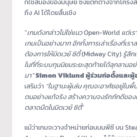
ที่ใช้สมองของมนุษย์ ซึ่งแตกต่างจากโครงสร้
ถึง AI ได้โดยสิ้นเชิง
“
เกมดังกล่าวไม่ใช่แนว
Open-World
แต่เร
เกมเป็นอย่างมาก อีกทั้งการเล่าเรื่องที่เ
ต้องการให้มิดเวย์ ซิตี้
(Midway City)
รู้สึ
ในที่ที่ระบบทุนนิยมระยะสุดท้ายได้ลุกลามอย
มา”
Simon Viklund
ผู้ร่วมก่อตั้งและผ
เสริมว่า
“ในฐานะผู้เล่น คุณจะอาศัยอยู่ในพื้
ตนอย่างแท้จริง สร้างความจงรักภักดีขอ
ตลาดมืดในมิดเวย์ ซิตี้
”
แม้ว่าเกมจะวางจำหน่ายก่อนบนพีซี บน St