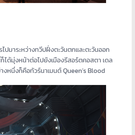
รไปมาระหว่างทวีปฝั่
งตะวันตกและตะวันออก
ได้มุ่งหน้าต่อไปยั
งเมืองรีสอร์ตคอสตา เดล
างหนึ่งก็
คือทัวร์นาเมนต์ Queen’s Blood