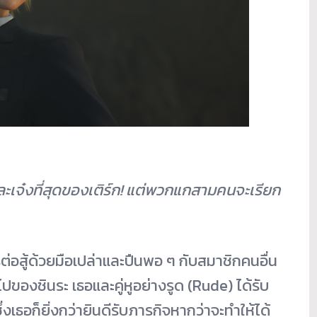
ะเจ๋งที่สุดของเติร์ก! แต่พวกแกสามคนจะเรียก
่อสู้ด้วยมื
อเปล่าและปืนพอ ๆ กับสมาชิกคนอื่น
ไปของชินระ เธอและคู่หูอย่างรูด (Rude) ได้รับ
เธอก็ยิ่งกว่ายินดีรับภารกิ
จหากว่าจะทำให้ได้