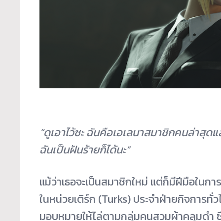
“ดูเอาไว้ซะ ฉันคือเอเลนาสมาชิกคนล่าสุ
ดแล
ฉันเป็นฝั
นร้ายก็ได้นะ”
แม้ว่าเธอจะเป็นสมาชิกใหม่ แต่ก็มีฝีมือในการต
ในหน่วยเติร์ก (Turks) ประจำฝ่ายกิจการทั่ว
มอบหมายให้ไล่ตามกลุ่
มคนสวมผ้าคลุมดำ ซึ่ง