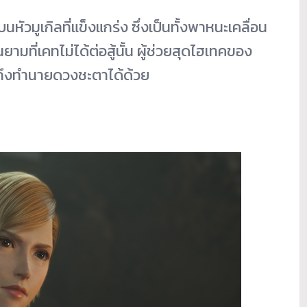
บนหัวมูเกิลที่แข็
งแกร่ง ซึ่งเป็นทั้งพาหนะเคลื่
อน
นยามที่เคทไม่ได้ต่อสู้นั้น ผู้ช่วยสุดไฮเทคของ
ึ
งทำนายดวงชะตาได้ด้วย