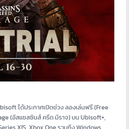
 Ubisoft ได้ประกาศเปิดช่วง ลองเล่นฟรี (Free
ge (อัสแซสซินส์ ครีด มิราจ) บน Ubisoft+,
Series X|S, Xbox One รวมถึง Windows