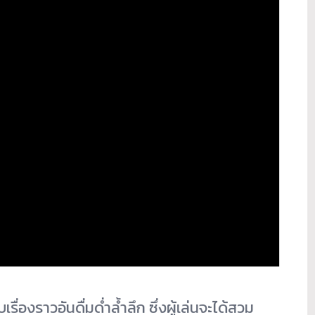
ื่องราวอันดื่มด่ำล้ำลึก ซึ่งผู้เล่นจะได้สวม