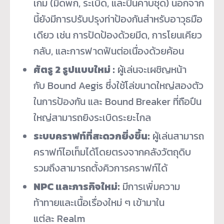
เกม (มีดพก, ระเบิด, และปืนคาบชุด) นอกจาก
นี้ยังมีการปรับปรุงท่าป้องกันสำหรับอาวุธมือ
เดียว เช่น การปัดป้องด้วยมีด, การโยนเคียว
กลับ, และการฟาดฟันต่อเนื่องด้วยค้อน
ศัตรู
2 รูปแบบใหม่ :
ผู้เล่นจะเผชิญหน้า
กับ Bound Aegis ซึ่งใช้โล่ขนาดใหญ่สองตัว
ในการป้องกัน และ Bound Breaker ที่ถือปืน
ใหญ่สามารถยิงระเบิดระยะไกล
ระบบคราฟท์ที่สะดวกยิ่งขึ้น:
ผู้เล่นสามารถ
คราฟท์ไอเท็มได้โดยตรงจากคลังวัตถุดิบ
รวมถึงสามารถตั้งคิวการคราฟท์ได้
NPC และภารกิจใหม่:
มีการเพิ่มความ
ท้าทายและเนื้อเรื่องใหม่ ๆ เข้ามาใน
แต่ละ Realm