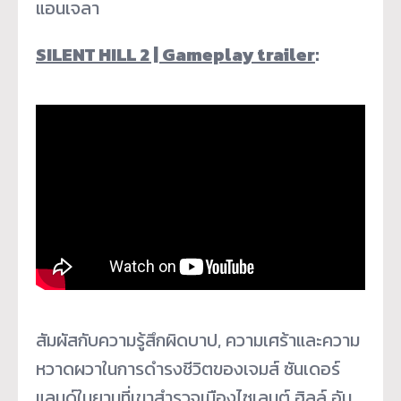
แอนเจลา
SILENT HILL 2 | Gameplay trailer
:
สัมผัสกับความรู้สึกผิดบาป, ความเศร้าและความ
หวาดผวาในการดำรงชีวิตของเจมส์ ซันเดอร์
แลนด์ในยามที่เขาสำรวจเมืองไซเลนต์ ฮิลล์ อัน