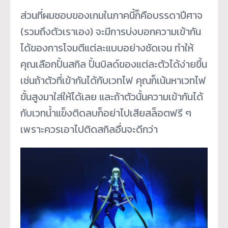
ส่วนที่ผมชอบของเกมในภาคนี้ก็คือบรรดาปีศาจ
(รวมถึงตัวเราเอง) จะมีการบ่งบอกความเข้ากัน
ได้ของการโจมตีแต่ละแบบอย่างชัดเจน ทำให้
คุณเลือกปั้นสกิล ปั้นบิลด์ของแต่ละตัวได้ง่ายขึ้น
เช่นถ้าตัวที่เข้ากันได้กับเวทไฟ คุณก็เน้นหาเวทไฟ
ขั้นสูงมาใส่ให้ได้เลย และถ้าตัวนั้นความเข้ากันได้
กับเวทน้ำแข็งติดลบก็อย่าไปเสียสล็อตฟรี ๆ
เพราะควรเอาไปติดสกิลอื่นจะดีกว่า