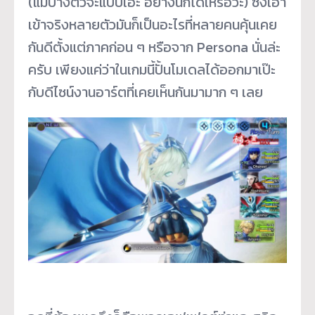
(แม้บางตัวจะแบบเอ๊ะ อย่างนี้ก็ได้เหรอวะ) ซึ่งเอา
เข้าจริงหลายตัวมันก็เป็นอะไรที่หลายคนคุ้นเคย
กันดีตั้งแต่ภาคก่อน ๆ หรือจาก Persona นั่นล่ะ
ครับ เพียงแค่ว่าในเกมนี้ปั้นโมเดลได้ออกมาเป๊ะ
กับดีไซน์งานอาร์ตที่เคยเห็นกันมามาก ๆ เลย