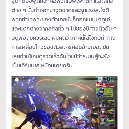
จุดที่ต้องพูดถึงก็คือพวกเอฟเฟกต์ท่าและสกิล
ต่าง ๆ นั้นทำออกมาฉูดฉาดและรุนแรงสะใจดี
พวกท่าเฉพาะของตัวเอกนั้นก็ออกแบบมาดูเท่
และแตกต่างจากสกิลทั่ว ๆ ไปของปีศาจตัวอื่น ๆ
อยู่พอสมควรเลย ผมคิดว่าภาคนี้ใส่ใจกับท่าทาง
การเคลื่อนไหวของตัวละครค่อนข้างเยอะ มัน
เลยทำให้เกมดูรวดเร็วฉับไวแม้ว่าระบบสู้จะยัง
เป็นเทิร์นเบสเหมือนเคยครับ