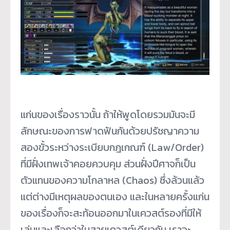
แก่นของเรื่องราวนั้น ถ้าให้พูดโดยรวมมันจะมี
ลักษณะของการฟาดฟันกันด้วยปรัชญาความ
สองขั้วระหว่างระเบียบกฎเกณฑ์ (Law/Order)
ที่มีฝั่งเทพเจ้าคอยควบคุม ส่วนฝั่งปีศาจก็เป็น
ตัวแทนของความโกลาหล (Chaos) ซึ่งล้วนแล้ว
แต่ต่างมีเหตุผลของตนเอง และในหลายครั้งแก่น
ของเรื่องก็จะสะท้อนออกมาในเควสต์รองที่มีให้
เล่นและเลือกว่าในสายเควสต์เดียวกัน เราจะ