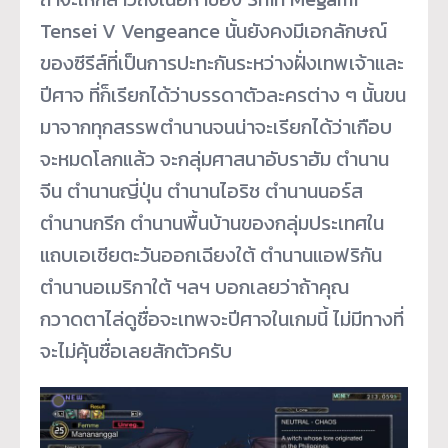
Tensei V Vengeance นั้นยังคงมีเอกลักษณ์
ของซีรีส์ที่เป็นการปะทะกันระหว่างฝั่งเทพเจ้าและ
ปีศาจ ที่ก็เรียกได้ว่าบรรดาตัวละครต่าง ๆ นั้นขน
มาจากทุกสรรพตำนานจนน่าจะเรียกได้ว่าเกือบ
จะหมดโลกแล้ว จะกลุ่มศาสนาอับราฮัม ตำนาน
จีน ตำนานญี่ปุ่น ตำนานไอริช ตำนานนอร์ส
ตำนานกรีก ตำนานพื้นบ้านของกลุ่มประเทศใน
แถบเอเชียตะวันออกเฉียงใต้ ตำนานแอฟริกัน
ตำนานอเมริกาใต้ ฯลฯ บอกเลยว่าถ้าคุณ
กวาดตาไล่ดูชื่อจะเทพจะปีศาจในเกมนี้ ไม่มีทางที่
จะไม่คุ้นชื่อเลยสักตัวครับ