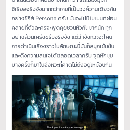
ซีเรียสจริงจังมากกว่าเกมที่เป็นวงศ์วานเดียวกัน
อย่างซีรีส์ Persona ครับ มันจะไม่มีโมเมนต์ผ่อน
คลายที่ตัวละครจะพูดคุยชวนหัวกันมากนัก ทุก
อย่างล้วนเคร่งขรึมจริงจัง แต่ว่าจังหวะจะโคน
การดำเนินเรื่องราวในลักษณะนี้มันก็สนุกเข้มข้น
และดึงความสนใจได้ตลอดเวลาครับ จุดหักมุม
บางครั้งก็มาในจังหวะที่คาดไม่ถึงอยู่เหมือนกัน