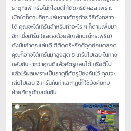
ธาตุที่แพ้ หรือไม่ก็โจมตีให้ติดคริติคอล เพราะ
เมื่อใดก็ตามที่คุณเล่นงานศัตรูด้วยวิธีดังกล่าว
ได้ คุณจะได้เทิร์นสำหรับทำอะไร ๆ ก็ตามเพิ่มมา
อีกหนึ่งเทิร์น (แสดงด้วยสัญลักษณ์กระพริบ)
ดังนั้นถ้าคุณเล่นดี ตีติดคริหรือตีจุดอ่อนตลอด
คุณก็อาจได้เทิร์นมาสูงสุด 8 เทิร์นไปเลย ในทาง
กลับกันหากว่าคุณตีแล้วศัตรูหลบได้ หรือตีไป
แล้วไร้ผลเพราะเป็นธาตุที่ศัตรูป้องกันไว้ คุณจะ
เสียไปเลย 2 เทิร์นทันที และกฎนี้ก็ใช้บังคับกับ
ฝ่ายศัตรูด้วยเช่นกัน