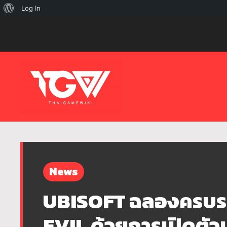
เกี่ยว
Log In
กับ
เวิร์ด
เพรส
News
UBISOFT ฉลองครบ
EVIL ด้วยการเปิดตัว