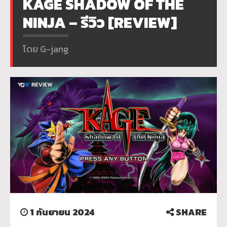
KAGE SHADOW OF THE
NINJA – รีวิว [REVIEW]
โดย G-jang
1 กันยายน 2024
SHARE