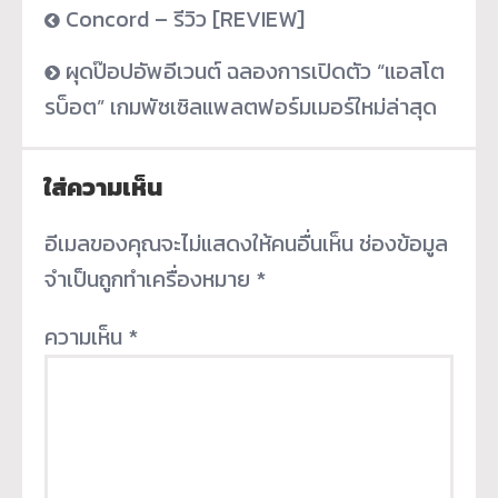
Concord – รีวิว [REVIEW]
ผุดป๊อปอัพอีเวนต์ ฉลองการเปิดตัว “แอสโต
รบ็อต” เกมพัซเซิลแพลตฟอร์มเมอร์ใหม่ล่าสุด
ใส่ความเห็น
อีเมลของคุณจะไม่แสดงให้คนอื่นเห็น
ช่องข้อมูล
จำเป็นถูกทำเครื่องหมาย
*
ความเห็น
*