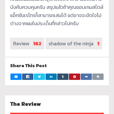
บังคับควบคุมครับ สรุปแล้วถ้าคุณชอบเกมสไตล์
แอ็กชันเรโทรก็สามารถเล่นได้ แต่อาจจะขัดใจไม่
ต่างจากผมในประเด็นที่กล่าวไปครับ
Review
162
shadow of the ninja
1
Share This Post
The Review