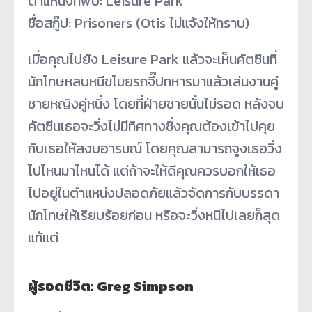
ตำแหน่งที่พบ: Leisure Park
ชื่อสกู๊ป: Prisoners (Otis ไม่แจ้งให้ทราบ)
เมื่อคุณไปยัง Leisure Park แล้วจะเห็นคัตซีนที่
นักโทษหลบหนีขโมยรถจี๊ปทหารมาแล้วเล่นงานคู่
ชายหญิงคู่หนึ่ง โดยที่ฝ่ายชายนั้นไม่รอด หลังจบ
คัตซีนเธอจะวิ่งไม่มีทิศทางซึ่งคุณต้องเข้าไปคุย
กับเธอให้สงบอารมณ์ โดยคุณสามารถจูงเธอวิ่ง
ไปไหนมาไหนได้ แต่ถ้าจะให้ดีคุณควรบอกให้เธอ
ไปอยู่ในตำแหน่งปลอดภัยแล้วจัดการกับบรรดา
นักโทษให้เรียบร้อยก่อน หรือจะวิ่งหนีไปเลยก็สุด
แท้แต่
ผู้รอดชีวิต: Greg Simpson