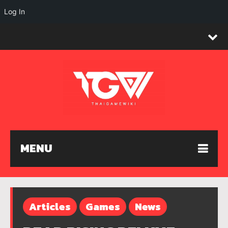
Log In
MENU
Articles
Games
News