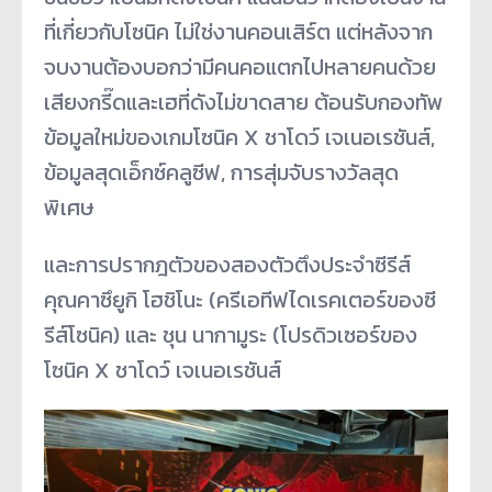
ที่เกี่ยวกับโซนิค ไม่ใช่งานคอนเสิร์ต แต่หลังจาก
จบงานต้องบอกว่ามีคนคอแตกไปหลายคนด้วย
เสียงกรี๊ดและเฮที่ดังไม่ขาดสาย ต้อนรับกองทัพ
ข้อมูลใหม่ของเกมโซนิค X ชาโดว์ เจเนอเรชันส์,
ข้อมูลสุดเอ็กซ์คลูซีฟ, การสุ่มจับรางวัลสุด
พิเศษ
และการปรากฎตัวของสองตัวตึงประจำซีรีส์
คุณคาซึยูกิ โฮชิโนะ (ครีเอทีฟไดเรคเตอร์ของซี
รีส์
โซนิค) และ ชุน นากามูระ (โปรดิวเซอร์ของ
โซนิค X ชาโดว์ เจเนอเรชันส์