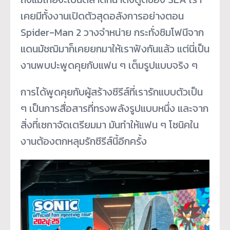
เคยมีทั้งงานเปิดตัวสุดอลังการอย่างตอน
Spider-Man 2 วางจำหน่าย กระทั่งซิมโฟนีจาก
แดนมัชฌิมาก็เคยยกมาให้เราฟังกันแล้ว แต่นี่เป็น
งานพบปะพูดคุยกับแฟน ๆ เต็มรูปแบบจริง ๆ
การได้พูดคุยกับผู้สร้างซีรีส์ที่เรารักแบบตัวเป็น
ๆ เป็นการสื่อสารที่ทรงพลังรูปแบบหนึ่ง และจาก
สิ่งที่เซกาจัดเตรียมมา มันทำให้แฟน ๆ โซนิคใน
งานต้องตกหลุมรักซีรีส์นี้อีกครั้ง