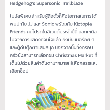
Hedgehog’s Supersonic Trailblaze
โบนัสพิเศษสำหรับผู้ถือตั๋วก็คื
อโอกาสในการได้
พบปะกับ JJ และ Sonic พร้อมกับ Kiztopia
Friends คนโปรดในอีเวนต์ประจำปีนี้ นอกเหนือ
ไปจากการแสดงที่จั
บใจแล้ว ยังมีขนมอร่อย ๆ
และตู้คีบตุ๊กตาแสนสนุก นอกจากนั้นทั้งครอบ
ครัวยั
งสามารถเลือกชม Christmas Market ที่
เต็มไปด้วยสินค้าตื่
นตามากมายให้เลือกสรรและ
เลือกช็
อป