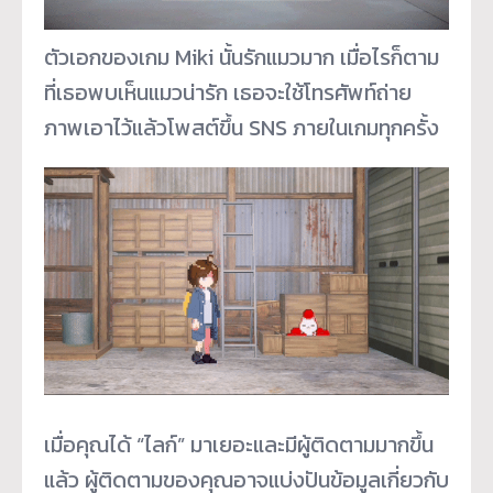
ตัวเอกของเกม Miki นั้นรักแมวมาก เมื่อไรก็ตาม
ที่เธอพบเห็นแมวน่
ารัก เธอจะใช้โทรศัพท์ถ่าย
ภาพเอาไว้
แล้วโพสต์ขึ้น SNS ภายในเกมทุกครั้ง
เมื่อคุณได้ “ไลก์” มาเยอะและมีผู้ติดตามมากขึ้น
แล้
ว ผู้ติดตามของคุณอาจแบ่งปันข้อมู
ลเกี่ยวกับ