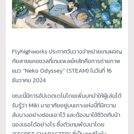
Flyhighworks ประกาศวันวางจำหน่ายเกมผจญ
ภั
ยสายแคชชวลที่เกมเพลย์หลักคื
อการถ่ายภาพ
แมว “Neko Odyssey” (STEAM) ในวันที่ 16
ธันวาคม 2024
ขณะนี้มีการอัปเดตเดโมโดยเพิ่
มบทนำให้ผู้เล่นได้
รับรู้ว่า Miki มาอาศัยอยู่บนเกาะแห่งนี้ที่มี
ความ
ลับบางอย่างซ่อนเอาไว้ และต้องมาใช้ชีวิตกับน้
า
ของเธอได้อย่างไร ซึ่งตัวเกมพัฒนาโดย