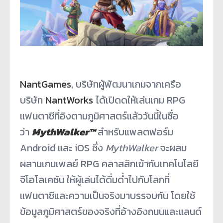
NantGames
, บริษัทผู้พัฒนาเกมจากเครือ
บริษัท
NantWorks
ได้เปิดดให้เล่นเกม RPG
แฟนตาซีที่อิงตามภูมิศาสตร์แล้ววันนี้ในชื่อ
ว่า
MythWalker™
สำหรับแพลตฟอร์ม
Android และ iOS ซึ่ง
MythWalker
จะผสม
ผสานเกมเพลย์ RPG คลาสสิกเข้ากับเทคโนโลยี
จีโอโลเคชัน ให้ผู้เล่นได้ดื่มด่ำไปกับโลกที่
แฟนตาซีและความเป็นจริงมาบรรจบกัน โดยใช้
ข้อมูลภูมิศาสตร์ของจริงที่อ้างอิงถนนและแลนด์