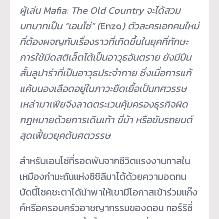
ผู้เล่น
Mafia: The Old Country จะได้สวม
บทบาทเป็น “เอนโซ่” (
Enzo
) ตัวละครเอกคนใหม่
ที่ต้องผจญกับเรื่องราวที่เกิดขึ้นในยุคที่ทักษะ
การใช้มีดสติเล็ตโต้เป็นอาวุธอันตราย ยังมีปืน
สั้นลูปาร่าที่เป็นอาวุธประจำกาย ซึ่งเมื่อการแก้
แค้นนองเลือดอยู่ในภาวะยืดเยื้อเป็นทศวรรษ
เหล่ามาเฟียจึงลาดตระเวนคุ้มครองธุรกิจผิด
กฎหมายด้วยการเดินเท้า ขี่ม้า หรือขับรถยนต์
สุดเฟี้ยวยุคต้นศตวรรษ
สำหรับเอนโซ่ที่รอดพ้นจากชีวิตแรงงานทาสใน
เหมืองกำมะถันแห่งซิซิลีมาได้ด้วยความอดทน
บัดนี้โชคชะตาได้นำพาให้เขามีโอกาสเข้าร่วมแก๊ง
ค์หรือครอบครัวอาชญากรรมของดอน ทอร์ริซี่