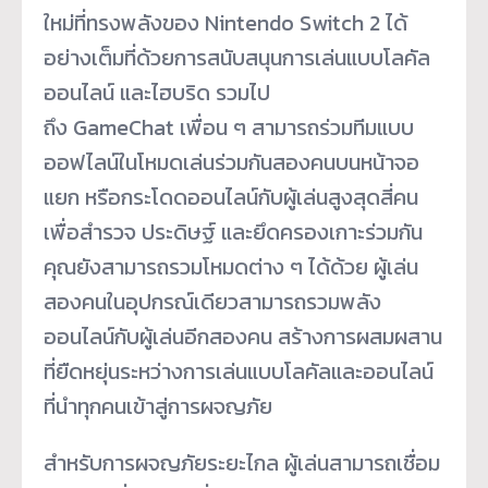
ใหม่ที่ทรงพลังของ Nintendo Switch 2 ได้
อย่างเต็มที่ด้วยการสนับสนุ
นการเล่นแบบโลคัล
ออนไลน์ และไฮบริด รวมไป
ถึง GameChat เพื่อน ๆ สามารถร่วมทีมแบบ
ออฟไลน์
ในโหมดเล่นร่วมกันสองคนบนหน้
าจอ
แยก หรือกระโดดออนไลน์กับผู้เล่นสู
งสุดสี่คน
เพื่อสำรวจ ประดิษฐ์ และยึดครองเกาะร่วมกัน
คุณยังสามารถรวมโหมดต่าง ๆ ได้ด้วย ผู้เล่น
สองคนในอุปกรณ์เดี
ยวสามารถรวมพลัง
ออนไลน์กับผู้
เล่นอีกสองคน สร้างการผสมผสาน
ที่ยืดหยุ่
นระหว่างการเล่นแบบโลคั
ลและออนไลน์
ที่นำทุกคนเข้าสู่
การผจญภัย
สำหรับการผจญภัยระยะไกล ผู้เล่นสามารถเชื่อม