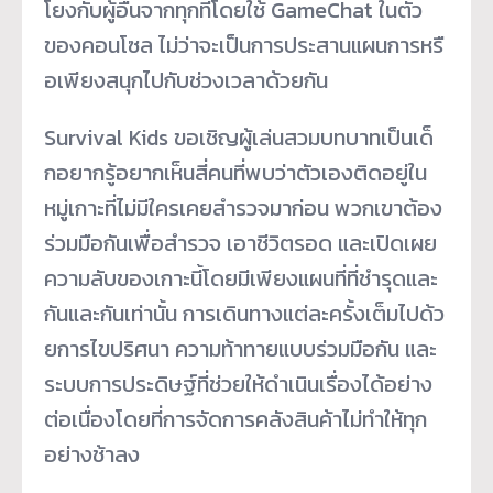
โยงกับผู้อื่
นจากทุกที่โดยใช้ GameChat ในตัว
ของคอนโซล ไม่ว่าจะเป็นการประสานแผนการหรื
อเพียงสนุกไปกับช่วงเวลาด้วยกัน
Survival Kids ขอเชิญผู้เล่นสวมบทบาทเป็นเด็
กอยากรู้อยากเห็นสี่คนที่พบว่
าตัวเองติดอยู่ใน
หมู่เกาะที่ไม่
มีใครเคยสำรวจมาก่อน พวกเขาต้อง
ร่วมมือกันเพื่อสำรวจ เอาชีวิตรอด และเปิดเผย
ความลับของเกาะนี้
โดยมีเพียงแผนที่ที่ชำรุดและ
กั
นและกันเท่านั้น การเดินทางแต่ละครั้งเต็มไปด้
ว
ยการไขปริศนา ความท้าทายแบบร่วมมือกัน และ
ระบบการประดิษฐ์ที่ช่วยให้
ดำเนินเรื่องได้อย่าง
ต่อเนื่
องโดยที่การจัดการคลังสินค้าไม่
ทำให้ทุก
อย่างช้าลง