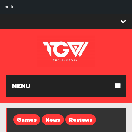
Log In
MENU
Games
News
Reviews