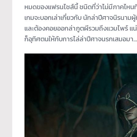
หมดของแฟรนไชส์นี้ ชนิดที่ว่าไม่มีภาคไหนที
เกมจะบอกเล่าเกี่ยวกับ นักล่าปีศาจนิรนามผู้
และต้องคอยออกล่าภูตผีรวมถึงแวมไพร์ แน่นอ
ก็อุทิศตนให้กับการไล่ล่าปีศาจนรกเสมอมา…ใช