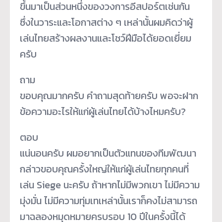
ขึ้นมาเป็นส่วนหนึ่งของวงการอีสปอร์ตเช่นกัน
ซึ่งในวาระและโอกาสต่าง ๆ เหล่านั้นผมคิดว่าผู้
เล่นไทยสร้างผลงานและโชว์ฝีมือได้ยอดเยี่ยม
ครับ
ถาม
ขอบคุณมากครับ คำถามสุดท้ายครับ พอจะฝาก
ข้อความอะไรให้แก่ผู้เล่นไทยได้บ้างไหมครับ?
ตอบ
แน่นอนครับ ผมอยากเป็นตัวแทนของทีมพัฒนา
กล่าวขอบคุณครั้งใหญ่ให้แก่ผู้เล่นไทยทุกคนที่
เล่น Siege นะครับ ถ้าหากไม่มีพวกเขา ไม่มีความ
มุ่งมั่น ไม่มีความทุ่มเทเหล่านั้นเราก็คงไม่สามารถ
มาฉลองหมุดหมายครบรอบ 10 ปีในครั้งนี้ได้