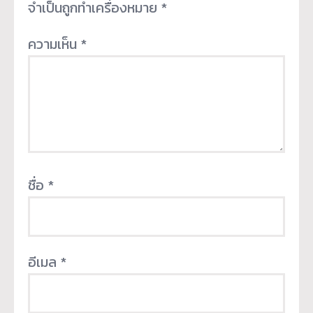
จำเป็นถูกทำเครื่องหมาย
*
ความเห็น
*
ชื่อ
*
อีเมล
*