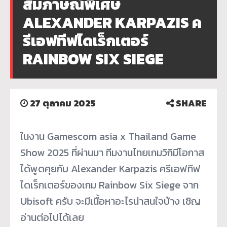
สัมภาษณ์พิเศษ
ALEXANDER KARPAZIS ค
รีเอฟทีฟไดเร็กเตอร์
RAINBOW SIX SIEGE
27 ตุลาคม 2025
SHARE
ในงาน Gamescom asia x Thailand Game
Show 2025 ที่ผ่านมา ทีมงานไทยเกมวิกิมีโอกาส
ได้พูดคุยกับ Alexander Karpazis ครีเอฟทีฟ
ไดเร็กเตอร์ของเกม Rainbow Six Siege จาก
Ubisoft ครับ จะมีเนื้อหาอะไรน่าสนใจบ้าง เชิญ
อ่านต่อไปได้เลย