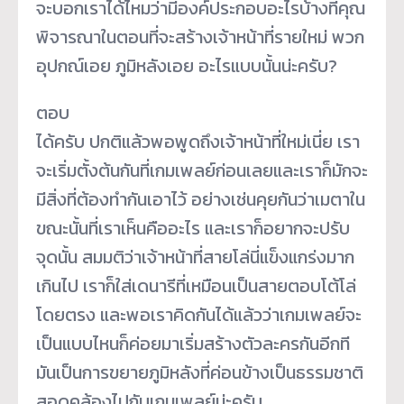
จะบอกเราได้ไหมว่ามีองค์ประกอบอะไรบ้างที่คุณ
พิจารณาในตอนที่จะสร้างเจ้าหน้าที่รายใหม่ พวก
อุปกณ์เอย ภูมิหลังเอย อะไรแบบนั้นน่ะครับ?
ตอบ
ได้ครับ ปกติแล้วพอพูดถึงเจ้าหน้าที่ใหม่เนี่ย เรา
จะเริ่มตั้งต้นกันที่เกมเพลย์ก่อนเลยและเราก็มักจะ
มีสิ่งที่ต้องทำกันเอาไว้ อย่างเช่นคุยกันว่าเมตาใน
ขณะนั้นที่เราเห็นคืออะไร และเราก็อยากจะปรับ
จุดนั้น สมมติว่าเจ้าหน้าที่สายโล่นี่แข็งแกร่งมาก
เกินไป เราก็ใส่เดนารีที่เหมือนเป็นสายตอบโต้โล่
โดยตรง และพอเราคิดกันได้แล้วว่าเกมเพลย์จะ
เป็นแบบไหนก็ค่อยมาเริ่มสร้างตัวละครกันอีกที
มันเป็นการขยายภูมิหลังที่ค่อนข้างเป็นธรรมชาติ
สอดคล้องไปกับเกมเพลย์น่ะครับ