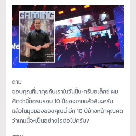
ถาม
ขอบคุณที่มาคุยกับเราในวันนี้นะครับอเล็กซ์ ผม
คิดว่านี่ก็ครบรอบ 10 ปีของเกมแล้วสินะครับ
แล้วในมุมมองของคุณนี่ อีก 10 ปีข้างหน้าคุณคิด
ว่าเกมนี้จะเป็นอย่างไรต่อไปครับ?