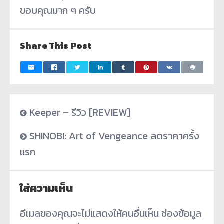
ขอบคุณมาก ๆ ครับ
Share This Post
Keeper – รีวิว [REVIEW]
SHINOBI: Art of Vengeance ลดราคาครั้ง
แรก
ใส่ความเห็น
อีเมลของคุณจะไม่แสดงให้คนอื่นเห็น
ช่องข้อมูล