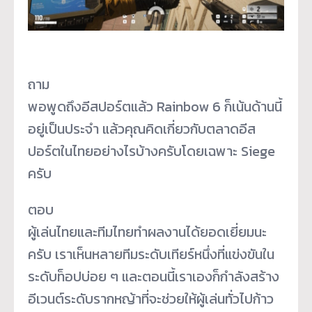
ถาม
พอพูดถึงอีสปอร์ตแล้ว Rainbow 6 ก็เน้นด้านนี้
อยู่เป็นประจำ แล้วคุณคิดเกี่ยวกับตลาดอีส
ปอร์ตในไทยอย่างไรบ้างครับโดยเฉพาะ Siege
ครับ
ตอบ
ผู้เล่นไทยและทีมไทยทำผลงานได้ยอดเยี่ยมนะ
ครับ เราเห็นหลายทีมระดับเทียร์หนึ่งที่แข่งขันใน
ระดับท็อปบ่อย ๆ และตอนนี้เราเองก็กำลังสร้าง
อีเวนต์ระดับรากหญ้าที่จะช่วยให้ผู้เล่นทั่วไปก้าว