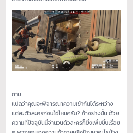
ถาม
แปลว่าคุณจะพิจารณาความเข้ากันได้ระหว่าง
แต่ละตัวละครก่อนใช่ไหมครับ? ถ้าอย่างนั้น ด้วย
ความที่ปัจจุบันนี้จำนวนตัวละครก็ยิ่งเพิ่มขึ้นเรื่อย
ๆ พวกคุณเจอความท้าทายหรือปัญหาอะไรบ้าง