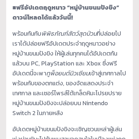
■
ฟรีอัปเดตฤดูหนาว “หมู่บ้านขนมปังขิง”
ดาวน์โหลดได้แล้ววันนี้!
พร้อมกันกับ
พิพิธภัณฑ์สัตว์สุดป่วน
ที่ปล่อยไป
เราได้ปล่อยฟรีอัปเดตประจำฤดูหนาวอย่าง
หมู่บ้านขนมปังขิง ให้ผู้เล่นทุกคนได้อัปเดตกัน
แล้วบน PC, PlayStation และ Xbox ซึ่งฟรี
อัปเดตนี้จะพา
ทูพ็อยนต์มิวเซียม
เข้าสู่เทศกาลไป
พร้อมกับของตกแต่ง, ของจัดแสดงประจำ
เทศกาล และเซอร์ไพรส์ใต้เกล็ดหิมะโปรยปราย
หมู่บ้านขนมปังขิงจะปล่อยบน Nintendo
Switch 2 ในภายหลัง
อัปเดตหมู่บ้านขนมปังขิงจะเชิญชวนเหล่าผู้เล่น
พุ่งผ่านหิมะไปค้นพบสามจุดสนใจในเมืองแห่งฤดู