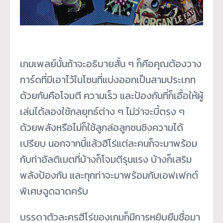
เกมเพลย์นั้นถ้าจะอธิบายสั้น ๆ ก็คือคุณต้องวาง
การ์ดที่มีเอาไว้ในโซนที่แบ่งออกเป็นสามประเภท
ด้วยกันคือโจมตี ความเร็ว และป้องกันที่ก็เอื้อให้ผู้
เล่นได้ลองใช้กลยุทธ์ต่าง ๆ ไม่ว่าจะบี้ตรง ๆ
ด้วยพลังหรือไม่ก็ใช้ลูกล่อลูกชนชิงความได้
เปรียบ นอกจากนี้แล้วฮีโร่แต่ละคนก็จะมาพร้อม
กับท่าอัลติเมตที่บ้างก็โจมตีรุนแรง บ้างก็เสริม
พลังป้องกัน และทุกท่าจะมาพร้อมกับเอฟเฟกต์
พิเศษฉูดฉาดครับ
บรรดาตัวละครฮีโร่ของเกมก็มีการหยิบยืมชื่อมา