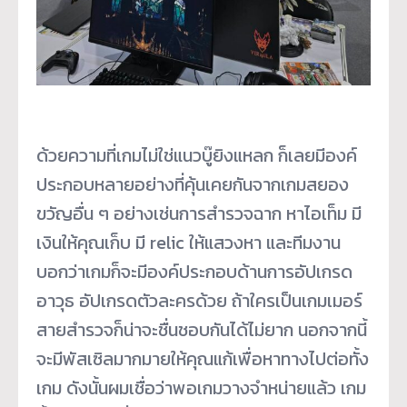
ด้วยความที่เกมไม่ใช่แนวบู๊ยิงแหลก ก็เลยมีองค์
ประกอบหลายอย่างที่คุ้นเคยกันจากเกมสยอง
ขวัญอื่น ๆ อย่างเช่นการสำรวจฉาก หาไอเท็ม มี
เงินให้คุณเก็บ มี relic ให้แสวงหา และทีมงาน
บอกว่าเกมก็จะมีองค์ประกอบด้านการอัปเกรด
อาวุธ อัปเกรดตัวละครด้วย ถ้าใครเป็นเกมเมอร์
สายสำรวจก็น่าจะชื่นชอบกันได้ไม่ยาก นอกจากนี้
จะมีพัสเซิลมากมายให้คุณแก้เพื่อหาทางไปต่อทั้ง
เกม ดังนั้นผมเชื่อว่าพอเกมวางจำหน่ายแล้ว เกม