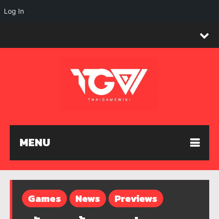
Log In
MENU
Games
News
Previews