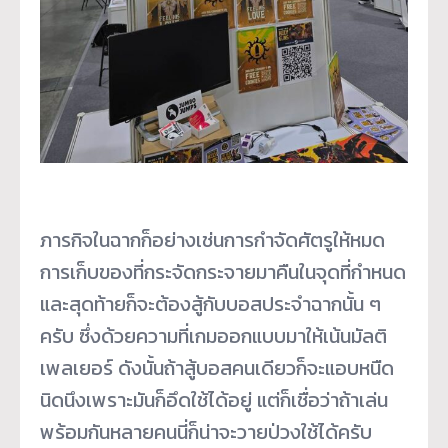
ภารกิจในฉากก็อย่างเช่นการกำจัดศัตรูให้หมด
การเก็บของที่กระจัดกระจายมาคืนในจุดที่กำหนด
และสุดท้ายก็จะต้องสู้กับบอสประจำฉากนั้น ๆ
ครับ ซึ่งด้วยความที่เกมออกแบบมาให้เน้นมัลติ
เพลเยอร์ ดังนั้นถ้าสู้บอสคนเดียวก็จะแอบหนืด
นิดนึงเพราะมันก็อึดใช้ได้อยู่ แต่ก็เชื่อว่าถ้าเล่น
พร้อมกันหลายคนนี่ก็น่าจะวายป่วงใช้ได้ครับ