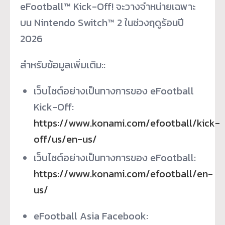
eFootball™ Kick-Off! จะวางจำหน่ายเฉพาะ
บน Nintendo Switch™ 2 ในช่วงฤดูร้อนปี
2026
สำหรับข้อมูลเพิ่มเติม::
เว็บไซต์อย่างเป็นทางการของ eFootball
Kick-Off:
https://www.konami.com/efootball/kick-
off/us/en-us/
เว็บไซต์อย่างเป็นทางการของ eFootball:
https://www.konami.com/efootball/en-
us/
eFootball Asia Facebook: