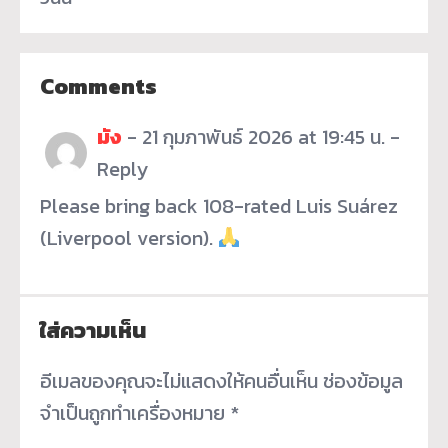
Comments
มัง
-
21 กุมภาพันธ์ 2026 at 19:45 น.
-
Reply
Please bring back 108-rated Luis Suárez
(Liverpool version).
ใส่ความเห็น
อีเมลของคุณจะไม่แสดงให้คนอื่นเห็น
ช่องข้อมูล
จำเป็นถูกทำเครื่องหมาย
*