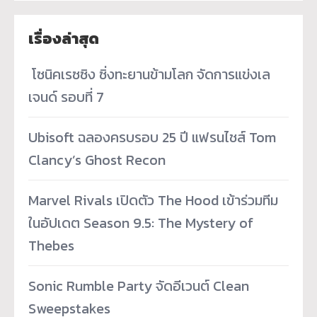
เรื่องล่าสุด
­ โซนิคเรซซิง ซิ่งทะยานข้ามโลก จัดการแข่งเล
เจนด์ รอบที่ 7
Ubisoft ฉลองครบรอบ 25 ปี แฟรนไชส์ Tom
Clancy’s Ghost Recon
Marvel Rivals เปิดตัว The Hood เข้าร่วมทีม
ในอัปเดต Season 9.5: The Mystery of
Thebes
Sonic Rumble Party จัดอีเวนต์ Clean
Sweepstakes