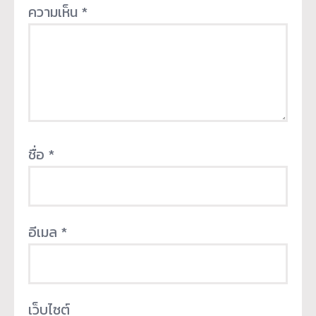
ความเห็น
*
ชื่อ
*
อีเมล
*
เว็บไซต์