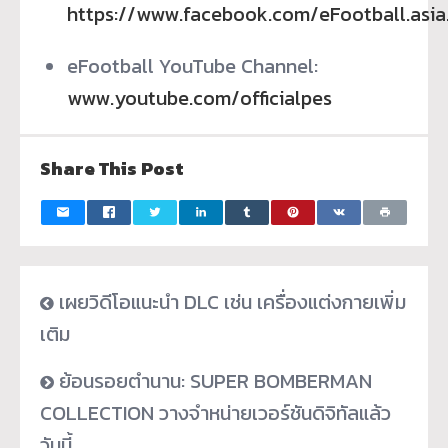
https://www.facebook.com/eFootball.asia.o
eFootball YouTube Channel:
www.youtube.com/officialpes
Share This Post
เผยวิดีโอแนะนำ DLC เช่น เครื่องแต่งกายเพิ่ม
เติม
ย้อนรอยตำนาน: SUPER BOMBERMAN
COLLECTION วางจำหน่ายเวอร์ชันดิจิทัลแล้ว
วันนี้