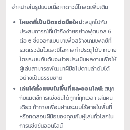
จำหน่ายในรูปแบบเนื้อหาดาวน์โหลดเพิ่มเติม
โหมดที่เป็นมิตรต่อมือใหม่
:
สนุกไปกับ
ประสบการณ์ที่เข้าถึงง่ายอย่างฟุตบอล 6
ต่อ 6 ซึ่งออกแบบมาเพื่อสร้างเกมเพลย์ที่
รวดเร็วฉับไวและมีโอกาสทำประตูได้มากมาย
โดยระบบอันดับจะช่วยประเมินผลงานเพื่อให้
ผู้เล่นสามารถพัฒนาฝีมือไปตามลำดับได้
อย่างเป็นธรรมชาติ
เล่นได้ทั้งแบบในพื้นที่และออนไลน์
:
สนุก
กับแมตช์การแข่งขันได้ทุกที่ทุกเวลา เล่นคน
เดียว ท้าทายเพื่อนผ่านระบบไร้สายในพื้นที่
หรือทดสอบฝีมือของคุณกับผู้เล่นทั่วโลกใน
การแข่งขันออนไลน์