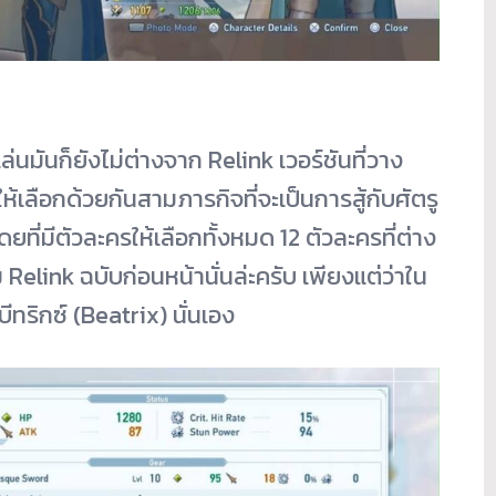
้เล่นมันก็ยังไม่ต่างจาก Relink เวอร์ชันที่วาง
ห้เลือกด้วยกันสามภารกิจที่จะเป็นการสู้กับศัตรู
ี่มีตัวละครให้เลือกทั้งหมด 12 ตัวละครที่ต่าง
ม Relink ฉบับก่อนหน้านั่นล่ะครับ เพียงแต่ว่าใน
ีทริกซ์ (Beatrix) นั่นเอง