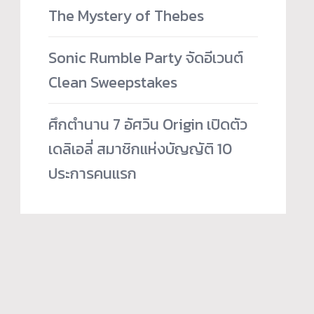
The Mystery of Thebes
Sonic Rumble Party จัดอีเวนต์
Clean Sweepstakes
ศึกตำนาน 7 อัศวิน Origin เปิดตัว
เดลิเอลี่ สมาชิกแห่งบัญญัติ 10
ประการคนแรก