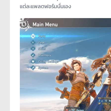
แต่ละแพลตฟอร์มนั่นเอง