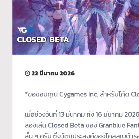
22 มีนาคม 2026
*ขอขอบคุณ Cygames Inc. สำหรับโค้ด Clo
เมื่อช่วงวันที่ 13 มีนาคม ถึง 16 มีนาคม 20
ลองเล่น Closed Beta ของ Granblue Fant
สั้น ๆ ครับ ซึ่งวัตถุประสงค์ของโคลสเบต้