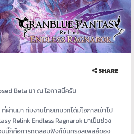
SHARE
sed Beta มา ณ โอกาสนี้ครับ
26 ที่ผ่านมา ทีมงานไทยเกมวิกิได้มีโอกาสเข้าไป
asy Relink Endless Ragnarok มาเป็นช่วง
ารอบนี้ก็คือการทดสอบฟังก์ชันครอสเพลย์ของ