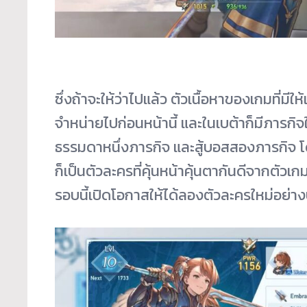
ซึ่งถ้าจะให้ว่าไปแล้ว ตัวเนื้อหาของเกมที่มีให
จำหน่ายไปก่อนหน้านี้ และในเบต้าก็มีภารกิจใ
ธรรมดาหนึ่งภารกิจ และสู้บอสสองภารกิจ โดยท
ก็เป็นตัวละครที่คุ้นหน้าคุ้นตากันดีจากตัวเก
รอบนี้เปิดโอกาสให้ได้ลองตัวละครใหม่อย่างบ