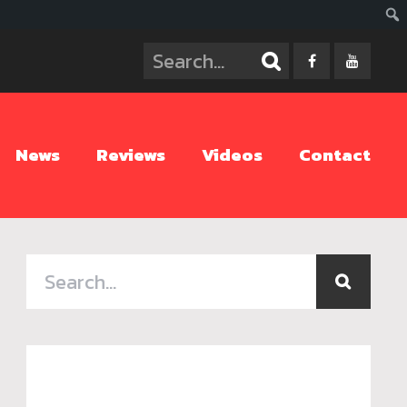
ค้นห
News
Reviews
Videos
Contact