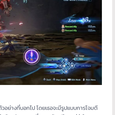
ะตัวอย่างที่บอกไป โดยเธอจะมีรูปแบบการโจมตี