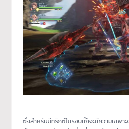
ซึ่งสำหรับบีทริกซ์ในรอบนี้ก็จะมีความเฉพา