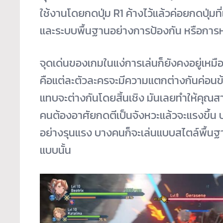
ใช้งานโดยกดปุ่ม R1 ค้างไว้แล้วค่อยกดปุ่มที่
และระบบพื้นฐานอย่างการป้องกัน หรือกา
จุดเด่นของเกมในแง่การเล่นก็ยังคงอยู่เหมือน
คือแต่ละตัวละครจะมีความแตกต่างกันค่อนข้
แทบจะต่างกันโดยสิ้นเชิง มันเลยทำให้คุณสา
คนต้องอาศัยกดตีเป็นจังหวะแล้วจะแรงขึ้น 
อย่างรุนแรง บางคนก็จะเล่นแบบสไตล์พื้นฐา
แบบนั้น